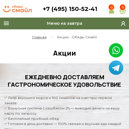
+7 (495) 150-52-41
0
0
Меню на завтра
Toggle
navigation
Главная
Акции - Обеды Смайл
Акции
ЕЖЕДНЕВНО ДОСТАВЛЯЕМ
ГАСТРОНОМИЧЕСКОЕ УДОВОЛЬСТВИЕ
✅ Литр вкусного морса и 100 смайлов на счёт при первом
заказе
✅ Бонусная система с кэшбэком 2% — выводим деньги на вашу
карту по запросу
✅ Бесплатный пробный обед
✅ Готовим в день доставки — 100% свежая и вкусная еда каждый
день