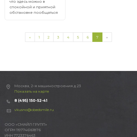
что здесь можно в
Пригласите его на
спокойной и приятной
деловой обед…
обстановке пообщаться
с человеком, задать
интересующи...
«
1
2
3
4
5
6
7
»
Москва, 2-я машиностроения д 23
Показать на карте
8 (495) 150-52-41
vkusno@obedsmile.ru
ООО «СМАЙЛ ГРУПП»
ОГРН 1197746161876
ИНН 7723376463