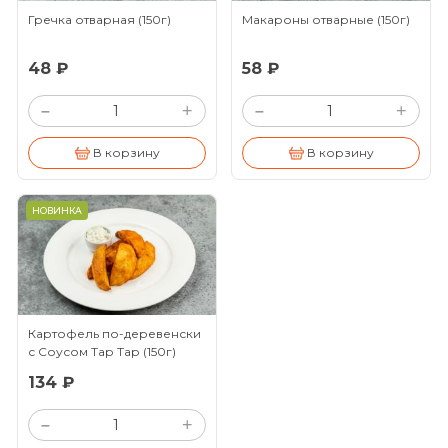
Гречка отварная
(150г)
Макароны отварные
(150г)
48 ₽
58 ₽
+
+
–
–
В корзину
В корзину
НОВИНКА
Картофель по-деревенски
с Соусом Тар Тар
(150г)
134 ₽
+
–