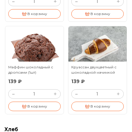
+
+
–
–
В корзину
В корзину
Маффин шоколадный с
Круассан двухцветный с
дропсами
(1шт)
шоколадной начинкой
(1шт)
139 ₽
139 ₽
+
+
–
–
В корзину
В корзину
Хлеб