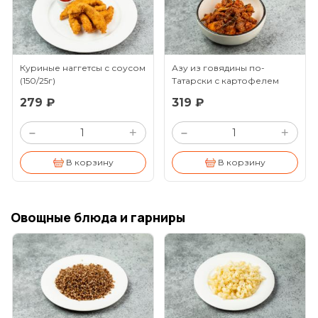
Куриные наггетсы с соусом
Азу из говядины по-
(150/25г)
Татарски с картофелем
(260г)
279 ₽
319 ₽
+
+
–
–
В корзину
В корзину
Овощные блюда и гарниры