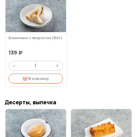
Блинчики с творогом
(150г)
139 ₽
+
–
В корзину
Десерты, выпечка