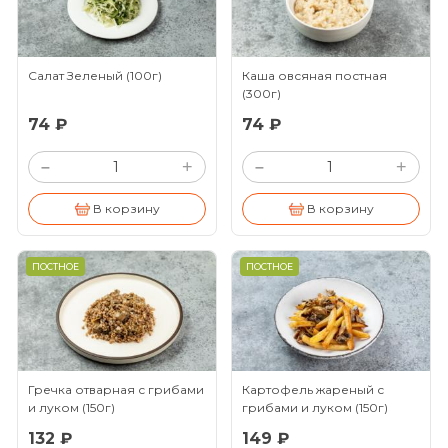
Салат Зеленый
(100г)
Каша овсяная постная
(300г)
74 ₽
74 ₽
+
+
–
–
В корзину
В корзину
ПОСТНОЕ
ПОСТНОЕ
Гречка отварная с грибами
Картофель жареный с
и луком
(150г)
грибами и луком
(150г)
132 ₽
149 ₽