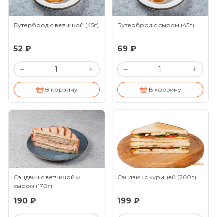
Бутерброд с ветчиной
(45г)
Бутерброд с сыром
(45г)
52 ₽
69 ₽
+
+
–
–
В корзину
В корзину
Сэндвич с ветчиной и
Сэндвич с курицей
(200г)
сыром
(170г)
190 ₽
199 ₽