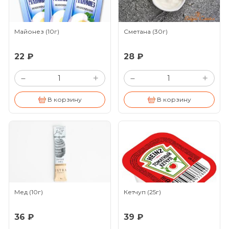
Майонез
(10г)
Сметана
(30г)
22 ₽
28 ₽
+
+
–
–
В корзину
В корзину
Мед
(10г)
Кетчуп
(25г)
36 ₽
39 ₽