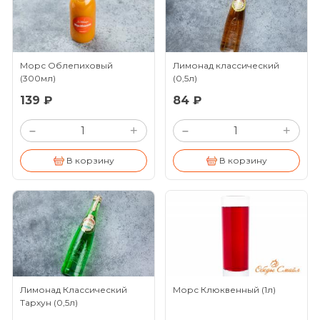
Морс Облепиховый
Лимонад классический
(300мл)
(0,5л)
139 ₽
84 ₽
+
+
–
–
В корзину
В корзину
Лимонад Классический
Морс Клюквенный
(1л)
Тархун
(0,5л)