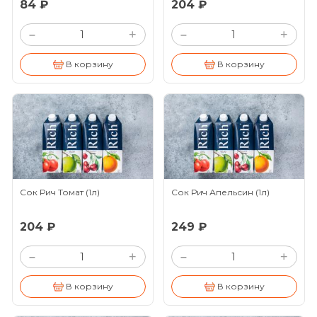
84 ₽
204 ₽
+
+
–
–
В корзину
В корзину
Сок Рич Томат
(1л)
Сок Рич Апельсин
(1л)
204 ₽
249 ₽
+
+
–
–
В корзину
В корзину