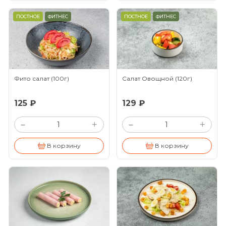
ПОСТНОЕ
ФИТНЕС
ПОСТНОЕ
ФИТНЕС
Фито салат
(100г)
Салат Овощной
(120г)
125 ₽
129 ₽
+
+
–
–
В корзину
В корзину