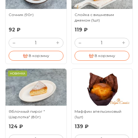
Сочник
(90г)
Слойка с вишневым
джемом
(1шт)
92 ₽
119 ₽
+
+
–
–
В корзину
В корзину
НОВИНКА
Яблочный пирог "
Маффин апельсиновый
Шарлотка"
(80г)
(1шт)
124 ₽
139 ₽