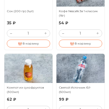
Сок (200 гр)
(1шт)
Кофе Nescafe 3в 1 классик
(16г)
35 ₽
54 ₽
+
+
–
–
В корзину
В корзину
Компот из сухофруктов
Святой Источник б/г
(300мл)
(500мл)
62 ₽
99 ₽