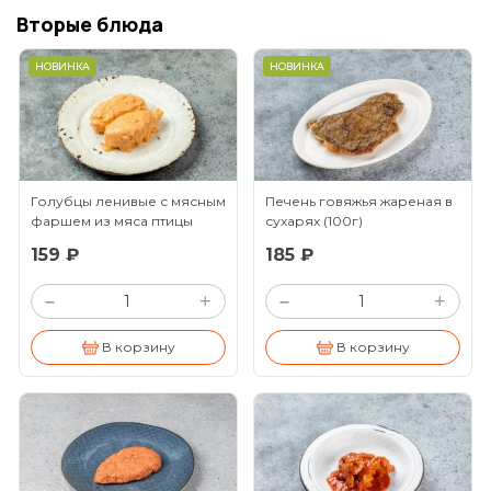
Вторые блюда
НОВИНКА
НОВИНКА
Голубцы ленивые с мясным
Печень говяжья жареная в
фаршем из мяса птицы
сухарях
(100г)
(150г)
159 ₽
185 ₽
+
+
–
–
В корзину
В корзину