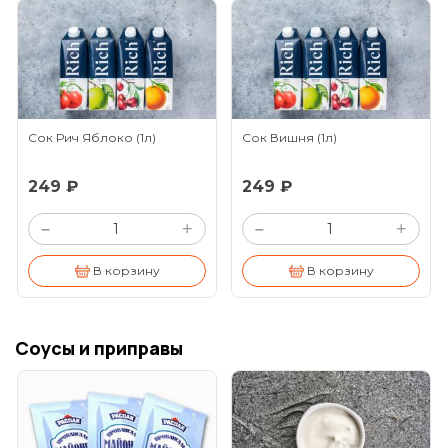
Сок Рич Яблоко
(1л)
Сок Вишня
(1л)
249 ₽
249 ₽
+
+
–
–
В корзину
В корзину
Соусы и приправы