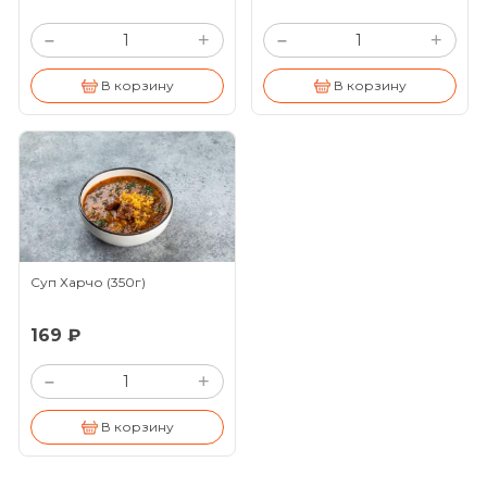
+
+
–
–
В корзину
В корзину
Суп Харчо
(350г)
169 ₽
+
–
В корзину