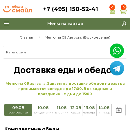
+7 (495) 150-52-41
0
0
Меню на завтра
Toggle
navigation
Главная
Меню на 09 Августа, (Воскресенье)
Категория
Доставка еды и обедов
Меню на 09 августа. Заказы на доставку обедов на завтра
принимаются сегодня до 17:00. В выходные и
праздничные дни до 15:00
09.08
10.08
11.08
12.08
13.08
14.08
воскресенье
понедельник
вторник
среда
четверг
пятница
Комплексные обеды