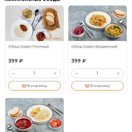
Обед Смайл Плотный
Обед Смайл Бюджетный
399 ₽
399 ₽
+
+
–
–
В корзину
В корзину