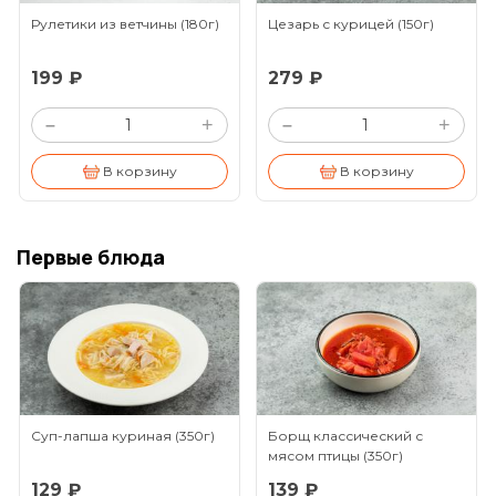
Рулетики из ветчины
(180г)
Цезарь с курицей
(150г)
199 ₽
279 ₽
+
+
–
–
В корзину
В корзину
Первые блюда
Суп-лапша куриная
(350г)
Борщ классический с
мясом птицы
(350г)
129 ₽
139 ₽