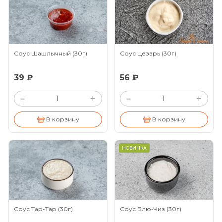
Соус Шашлычный
(30г)
Соус Цезарь
(30г)
39 ₽
56 ₽
+
+
–
–
В корзину
В корзину
НОВИНКА
Соус Тар-Тар
(30г)
Соус Блю-Чиз
(30г)