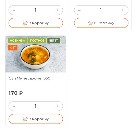
+
+
–
–
В корзину
В корзину
НОВИНКА
ПОСТНОЕ
ВЕГЕТ.
ХИТ
Суп Минестроне
(350г)
170 ₽
+
–
В корзину