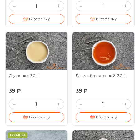
+
+
–
–
В корзину
В корзину
Сгущенка
(30г)
Джем абрикосовый
(30г)
39 ₽
39 ₽
+
+
–
–
В корзину
В корзину
НОВИНКА