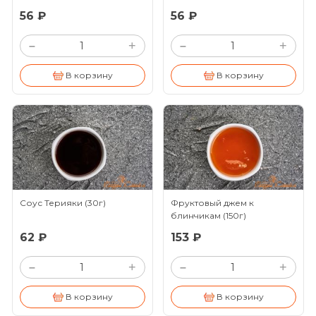
56 ₽
56 ₽
+
+
–
–
В корзину
В корзину
Соус Терияки
(30г)
Фруктовый джем к
блинчикам
(150г)
62 ₽
153 ₽
+
+
–
–
В корзину
В корзину