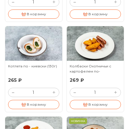
+
+
–
–
В корзину
В корзину
Котлета по - киевски
(130г)
Колбаски Охотничьи с
картофелем по-
деревенски
265 ₽
269 ₽
+
+
–
–
В корзину
В корзину
НОВИНКА