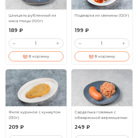
Шницель рубленный из
Поджарка из свинины
(120г)
мяса птицы
(100г)
189 ₽
199 ₽
+
+
–
–
В корзину
В корзину
Филе куриное с кунжутом
Сарделька говяжья с
(130г)
обжаренной вермишелью
209 ₽
249 ₽