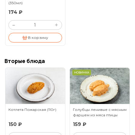
(350мл)
174 ₽
+
–
В корзину
Вторые блюда
НОВИНКА
Котлета Пожарская
(110г)
Голубцы ленивые с мясным
фаршем из мяса птицы
(150г)
150 ₽
159 ₽