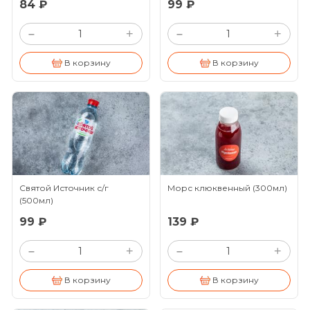
84 ₽
99 ₽
+
+
–
–
В корзину
В корзину
Святой Источник с/г
Морс клюквенный
(300мл)
(500мл)
99 ₽
139 ₽
+
+
–
–
В корзину
В корзину