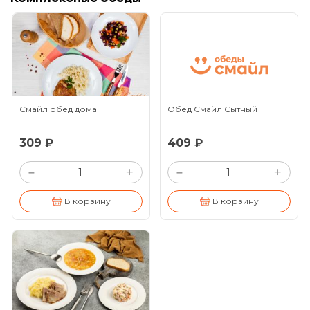
Смайл обед дома
Обед Смайл Сытный
309 ₽
409 ₽
+
+
–
–
В корзину
В корзину