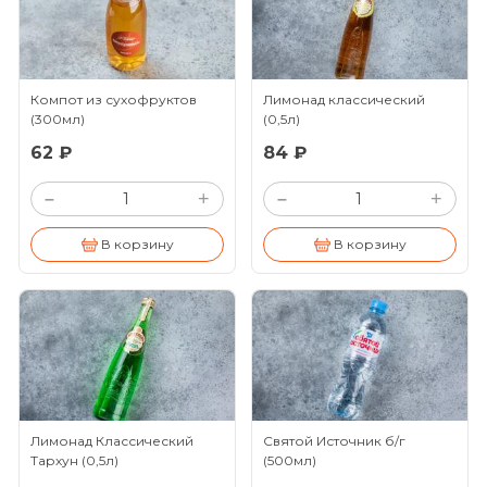
Компот из сухофруктов
Лимонад классический
(300мл)
(0,5л)
62 ₽
84 ₽
+
+
–
–
В корзину
В корзину
Лимонад Классический
Святой Источник б/г
Тархун
(0,5л)
(500мл)