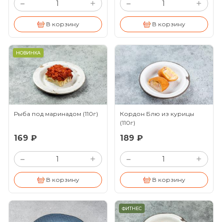
+
+
–
–
В корзину
В корзину
НОВИНКА
Рыба под маринадом
(110г)
Кордон Блю из курицы
(110г)
169 ₽
189 ₽
+
+
–
–
В корзину
В корзину
ФИТНЕС