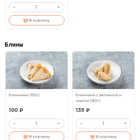
+
–
В корзину
Блины
Блинчики
(150г)
Блинчики с ветчиной и
сыром
(150г)
100 ₽
139 ₽
+
+
–
–
В корзину
В корзину