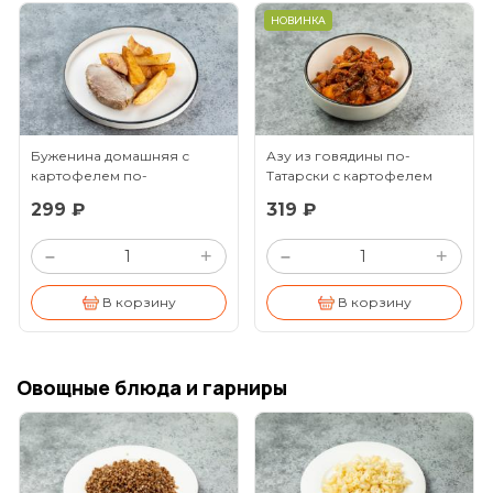
НОВИНКА
Буженина домашняя с
Азу из говядины по-
картофелем по-
Татарски с картофелем
деревенски
(260г)
299 ₽
319 ₽
+
+
–
–
В корзину
В корзину
Овощные блюда и гарниры