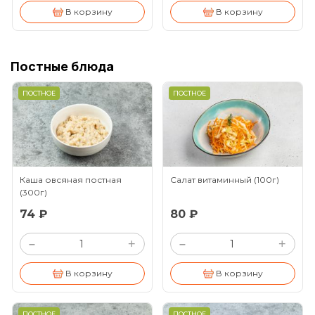
В корзину
В корзину
Постные блюда
ПОСТНОЕ
ПОСТНОЕ
Каша овсяная постная
Салат витаминный
(100г)
(300г)
74 ₽
80 ₽
+
+
–
–
В корзину
В корзину
ПОСТНОЕ
ПОСТНОЕ