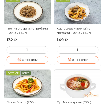
Гречка отварная с грибами
Картофель жареный с
и луком
(150г)
грибами и луком
(150г)
132 ₽
149 ₽
+
+
–
–
В корзину
В корзину
ПОСТНОЕ
ВЕГЕТ.
Пенне Магра
(230г)
Суп Министроне
(350г)