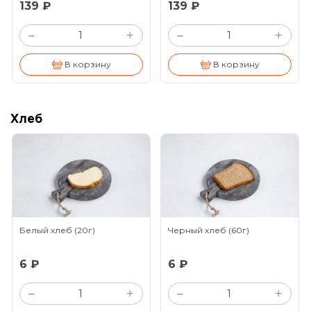
139 ₽
139 ₽
+
+
–
–
В корзину
В корзину
Хлеб
Белый хлеб
(20г)
Черный хлеб
(60г)
6 ₽
6 ₽
+
+
–
–