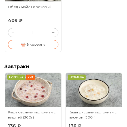
Обед Смайл Гороховый
409 ₽
+
–
В корзину
Завтраки
НОВИНКА
ХИТ
НОВИНКА
Каша овсяная молочная с
Каша рисовая молочная с
вишней
(300г)
изюмом
(300г)
136 ₽
136 ₽