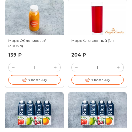
Морс Облепиховый
Морс Клюквенный
(1л)
(300мл)
139 ₽
204 ₽
+
+
–
–
В корзину
В корзину