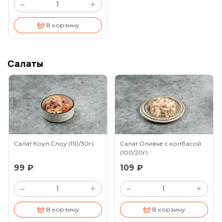
+
–
В корзину
Салаты
Салат Коул Слоу
(110/30г)
Салат Оливье с колбасой
(100/20г)
99 ₽
109 ₽
+
+
–
–
В корзину
В корзину