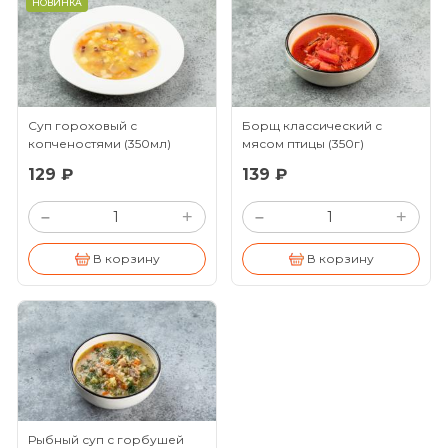
НОВИНКА
Суп гороховый с
Борщ классический с
копченостями
(350мл)
мясом птицы
(350г)
129 ₽
139 ₽
+
+
–
–
В корзину
В корзину
Рыбный суп с горбушей