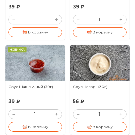
39 ₽
39 ₽
+
+
–
–
В корзину
В корзину
НОВИНКА
Соус Шашлычный
(30г)
Соус Цезарь
(30г)
39 ₽
56 ₽
+
+
–
–
В корзину
В корзину