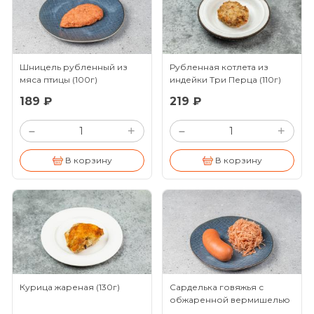
Шницель рубленный из
Рубленная котлета из
мяса птицы
(100г)
индейки Три Перца
(110г)
189 ₽
219 ₽
+
+
–
–
В корзину
В корзину
Курица жареная
(130г)
Сарделька говяжья с
обжаренной вермишелью