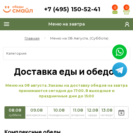
+7 (495) 150-52-41
0
0
Меню на завтра
Toggle
navigation
Главная
Меню на 08 Августа, (Суббота)
Категория
Доставка еды и обедов
Меню на 08 августа. Заказы на доставку обедов на завтра
принимаются сегодня до 17:00. В выходные и
праздничные дни до 15:00
08.08
09.08
10.08
11.08
12.08
13.08
суббота
воскресенье
понедельник
вторник
среда
четверг
Комплексные обеды