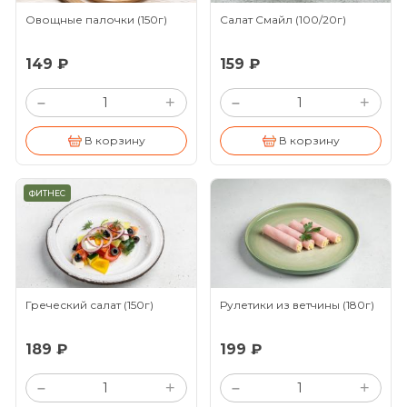
Овощные палочки
(150г)
Салат Смайл
(100/20г)
149 ₽
159 ₽
+
+
–
–
В корзину
В корзину
ФИТНЕС
Греческий салат
(150г)
Рулетики из ветчины
(180г)
189 ₽
199 ₽
+
+
–
–