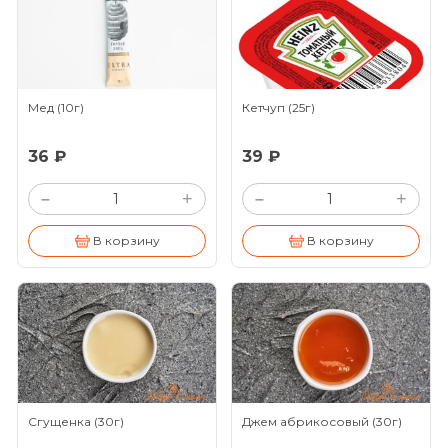
Мед
(10г)
Кетчуп
(25г)
36 ₽
39 ₽
+
+
–
–
В корзину
В корзину
Сгущенка
(30г)
Джем абрикосовый
(30г)