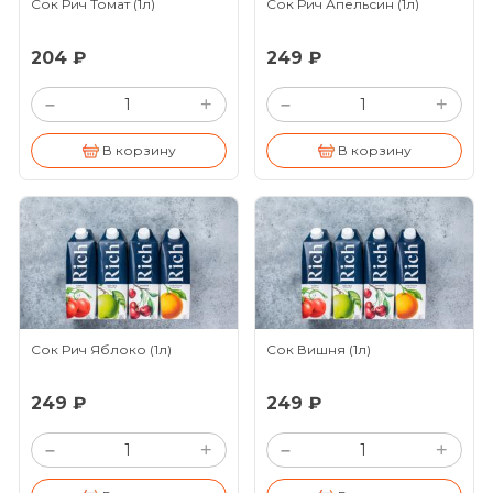
Сок Рич Томат
(1л)
Сок Рич Апельсин
(1л)
204 ₽
249 ₽
+
+
–
–
В корзину
В корзину
Сок Рич Яблоко
(1л)
Сок Вишня
(1л)
249 ₽
249 ₽
+
+
–
–