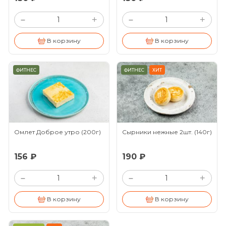
+
+
–
–
В корзину
В корзину
ФИТНЕС
ФИТНЕС
ХИТ
Омлет Доброе утро
(200г)
Сырники нежные 2шт.
(140г)
156 ₽
190 ₽
+
+
–
–
В корзину
В корзину