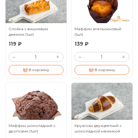
Слойка с вишневым
Маффин апельсиновый
джемом
(1шт)
(1шт)
119 ₽
139 ₽
+
+
–
–
В корзину
В корзину
Маффин шоколадный с
Круассан двухцветный с
дропсами
(1шт)
шоколадной начинкой
(1шт)