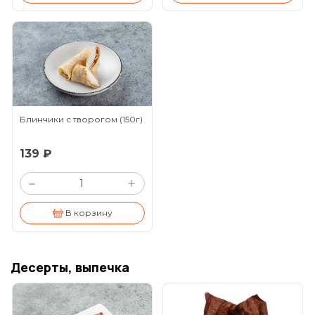
Блинчики с творогом
(150г)
139 ₽
+
–
В корзину
Десерты, выпечка