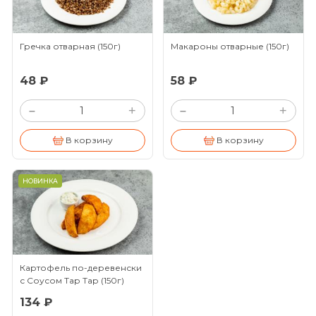
Гречка отварная
(150г)
Макароны отварные
(150г)
48 ₽
58 ₽
+
+
–
–
В корзину
В корзину
НОВИНКА
Картофель по-деревенски
с Соусом Тар Тар
(150г)
134 ₽