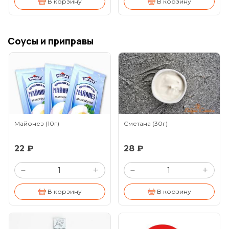
В корзину
В корзину
Соусы и приправы
Майонез
(10г)
Сметана
(30г)
22 ₽
28 ₽
+
+
–
–
В корзину
В корзину