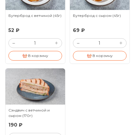
Бутерброд с ветчиной
(45г)
Бутерброд с сыром
(45г)
52 ₽
69 ₽
+
+
–
–
В корзину
В корзину
Сэндвич с ветчиной и
сыром
(170г)
190 ₽