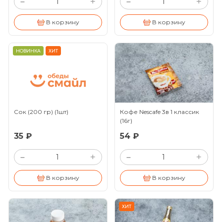
+
+
–
–
В корзину
В корзину
НОВИНКА
ХИТ
Сок (200 гр)
(1шт)
Кофе Nescafe 3в 1 классик
(16г)
35 ₽
54 ₽
+
+
–
–
В корзину
В корзину
ХИТ