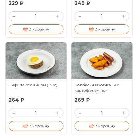
229 ₽
249 ₽
+
+
–
–
В корзину
В корзину
Бифштекс с яйцом
(130г)
Колбаски Охотничьи с
картофелем по-
деревенски
264 ₽
269 ₽
+
+
–
–
В корзину
В корзину