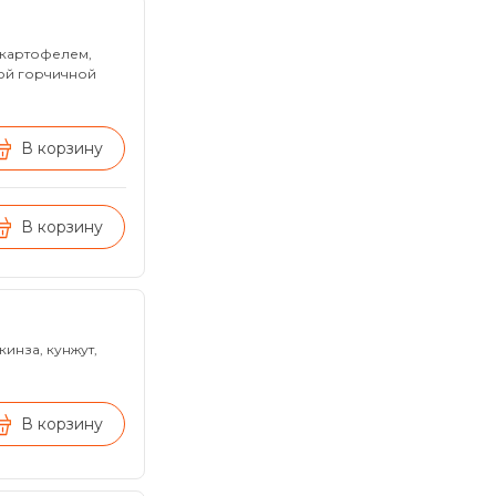
 картофелем,
ной горчичной
В корзину
В корзину
инза, кунжут,
В корзину