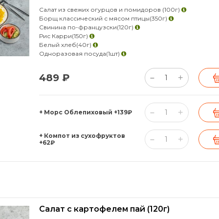
Салат из свежих огурцов и помидоров
(100г)
Борщ классический с мясом птицы
(350г)
Свинина по-французски
(120г)
Рис Карри
(150г)
Белый хлеб
(40г)
Одноразовая посуда
(1шт)
489 ₽
+
–
+
–
+ Морс Облепиховый
+139₽
+ Компот из сухофруктов
+
–
+62₽
Салат с картофелем пай
(120г)