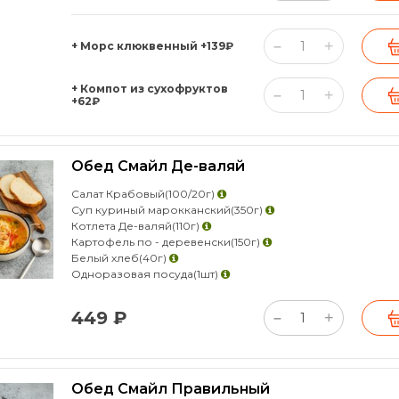
+
–
+ Морс клюквенный
+139₽
+ Компот из сухофруктов
+
–
+62₽
Обед Смайл Де-валяй
Салат Крабовый
(100/20г)
Суп куриный марокканский
(350г)
Котлета Де-валяй
(110г)
Картофель по - деревенски
(150г)
Белый хлеб
(40г)
Одноразовая посуда
(1шт)
449 ₽
+
–
Обед Смайл Правильный