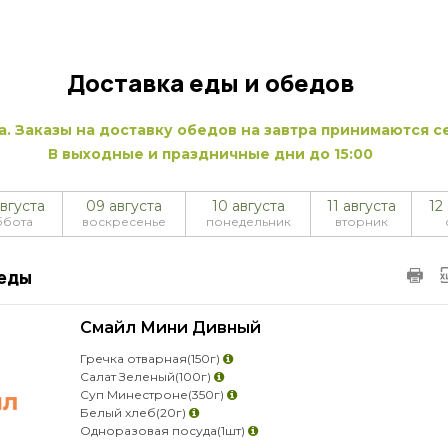
Доставка еды и обедов
а. Заказы на доставку обедов на завтра принимаются се
В выходные и праздничные дни до 15:00
вгуста
09 августа
10 августа
11 августа
12
ббота
воскресенье
понедельник
вторник
еды
Смайл Мини Дивный
Гречка отварная
(150г)
Салат Зеленый
(100г)
Суп Минестроне
(350г)
Белый хлеб
(20г)
Одноразовая посуда
(1шт)