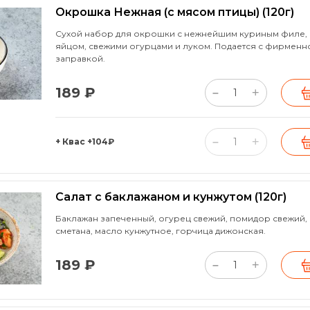
Окрошка Нежная (с мясом птицы)
(120г)
Сухой набор для окрошки с нежнейшим куриным филе,
яйцом, свежими огурцами и луком. Подается с фирмен
заправкой.
189 ₽
+
–
+
–
+ Квас
+104₽
Салат с баклажаном и кунжутом
(120г)
Баклажан запеченный, огурец свежий, помидор свежий, к
сметана, масло кунжутное, горчица дижонская.
189 ₽
+
–