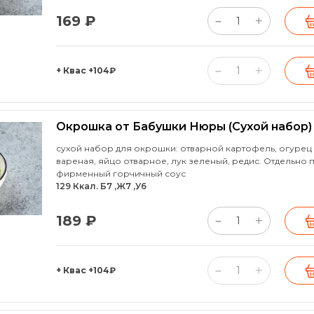
169 ₽
+
–
+
–
+ Квас
+104₽
Окрошка от Бабушки Нюры (Сухой набор)
сухой набор для окрошки: отварной картофель, огурец
вареная, яйцо отварное, лук зеленый, редис. Отдельно 
фирменный горчичный соус
129 Ккал. Б7 ,Ж7 ,У6
189 ₽
+
–
+
–
+ Квас
+104₽