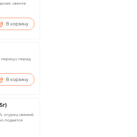
рная, свекла
В корзину
й перекус перед
В корзину
5г)
, огурец свежий,
но подается