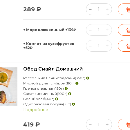
289 ₽
+
–
+
–
+ Морс клюквенный
+139₽
+ Компот из сухофруктов
+
–
+62₽
Обед Смайл Домашний
Рассольник Ленинградский
(350г)
Мясной рулет с яйцом
(110г)
Гречка отварная
(150г)
Салат витаминный
(100г)
Белый хлеб
(40г)
Одноразовая посуда
(1шт)
Подробнее
419 ₽
+
–