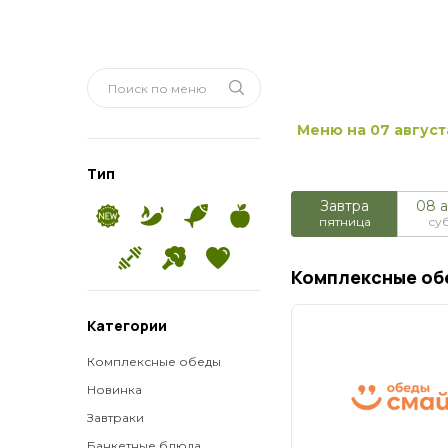
Меню на 07 август
Тип
Завтра
08 а
пятница
су
Комплексные об
Категории
Комплексные обеды
Новинка
Завтраки
Банкетные блюда