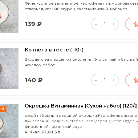
Филе куриное запеченное, картофель пай, морковь отва
отварная, свежий огурец, салат китайский, майонез.
139 ₽
+
–
Котлета в тесте
(110г)
Вкус детства старшего поколения. Это сытный и быстры
началом работы
140 ₽
+
–
Окрошка Витаминная (Сухой набор)
(120/2
ХИТ
сухой набор для овощной окрошки:Картофель отварной
лук зеленый, редиска, стебель сельдерея, укроп Отдель
фирменный горчичный соус
41 Ккал. Б1 ,Ж1 ,У8