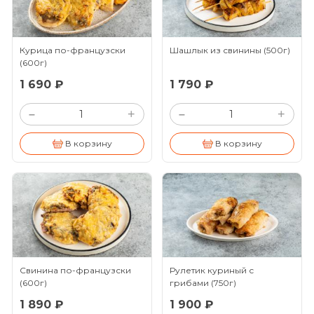
Курица по-французски
Шашлык из свинины
(500г)
(600г)
1 690 ₽
1 790 ₽
+
+
–
–
В корзину
В корзину
Свинина по-французски
Рулетик куриный с
(600г)
грибами
(750г)
1 890 ₽
1 900 ₽