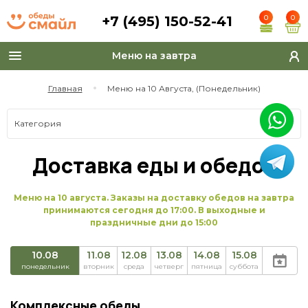
+7 (495) 150-52-41
0
0
Меню на завтра
Toggle
navigation
Главная
Меню на 10 Августа, (Понедельник)
Категория
Доставка еды и обедов
Меню на 10 августа. Заказы на доставку обедов на завтра
принимаются сегодня до 17:00. В выходные и
праздничные дни до 15:00
10.08
11.08
12.08
13.08
14.08
15.08
понедельник
вторник
среда
четверг
пятница
суббота
Комплексные обеды