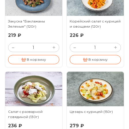
Закуска "Баклажаны
Корейский салат с курицей
Зеленые"
(120г)
и овощами
(120г)
219 ₽
226 ₽
+
+
–
–
В корзину
В корзину
Салат с разварной
Цезарь с курицей
(150г)
говядиной
(130г)
236 ₽
279 ₽