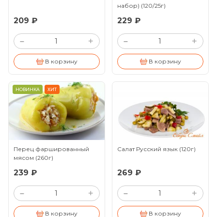
набор)
(120/25г)
209 ₽
229 ₽
+
+
–
–
В корзину
В корзину
НОВИНКА
ХИТ
Перец фаршированный
Салат Русский язык
(120г)
мясом
(260г)
239 ₽
269 ₽
+
+
–
–
В корзину
В корзину