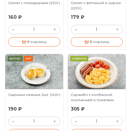
Омлет с помидорами
(220г)
Омлет с ветчиной и сыром
(220г)
160 ₽
179 ₽
+
+
–
–
В корзину
В корзину
ФИТНЕС
ХИТ
НОВИНКА
Сырники нежные 2шт.
(140г)
Скрамбл с колбаской
охотничьей и томатами
черри
(150/80/30г)
190 ₽
305 ₽
+
+
–
–