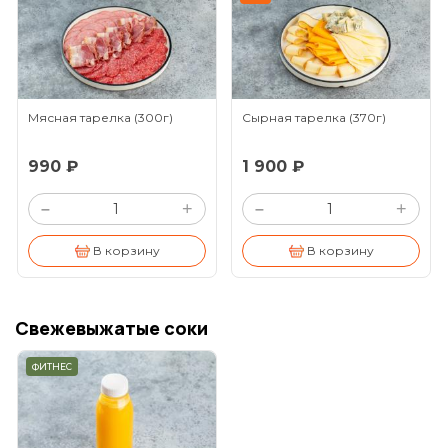
Мясная тарелка
(300г)
Сырная тарелка
(370г)
990 ₽
1 900 ₽
+
+
–
–
В корзину
В корзину
Свежевыжатые соки
ФИТНЕС