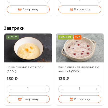
В корзину
В корзину
Завтраки
ФИТНЕС
НОВИНКА
ХИТ
Каша пшенная с тыквой
Каша овсяная молочная с
(300г)
вишней
(300г)
130 ₽
136 ₽
+
+
–
–
В корзину
В корзину