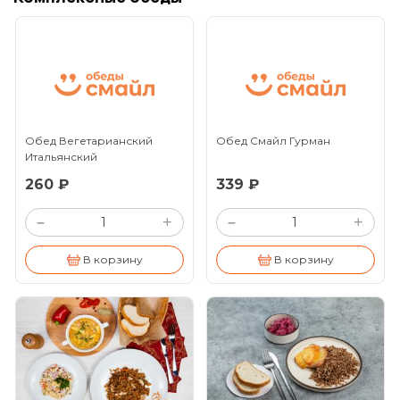
Обед Вегетарианский
Обед Смайл Гурман
Итальянский
260 ₽
339 ₽
+
+
–
–
В корзину
В корзину