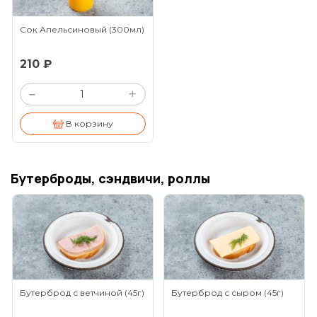
Сок Апельсиновый
(300мл)
210 ₽
+
–
В корзину
Бутерброды, сэндвичи, роллы
Бутерброд с ветчиной
(45г)
Бутерброд с сыром
(45г)