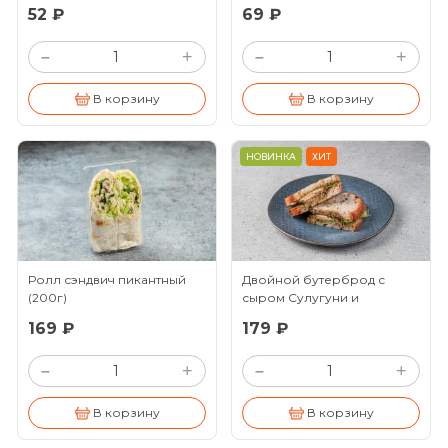
52 ₽
69 ₽
+
+
–
–
В корзину
В корзину
НОВИНКА
ХИТ
Ролл сэндвич пикантный
Двойной бутерброд с
(200г)
сыром Сулугуни и
овощами
(135г)
169 ₽
179 ₽
+
+
–
–
В корзину
В корзину