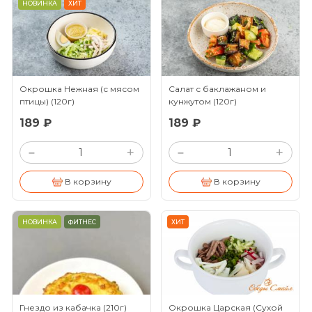
НОВИНКА
ХИТ
Окрошка Нежная (с мясом
Салат с баклажаном и
птицы)
(120г)
кунжутом
(120г)
189 ₽
189 ₽
+
+
–
–
В корзину
В корзину
НОВИНКА
ФИТНЕС
ХИТ
Гнездо из кабачка
(210г)
Окрошка Царская (Сухой