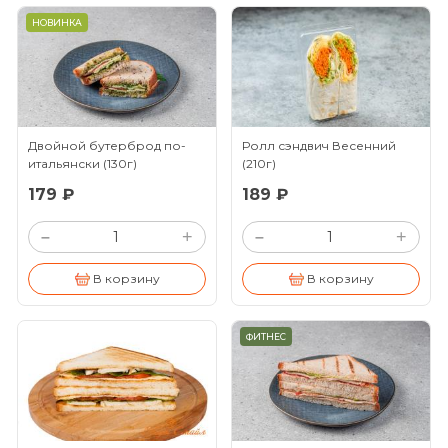
НОВИНКА
Двойной бутерброд по-
Ролл сэндвич Весенний
итальянски
(130г)
(210г)
179 ₽
189 ₽
+
+
–
–
В корзину
В корзину
ФИТНЕС