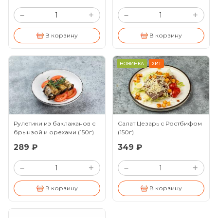
+
+
–
–
В корзину
В корзину
НОВИНКА
ХИТ
Рулетики из баклажанов с
Салат Цезарь с Ростбифом
брынзой и орехами
(150г)
(150г)
289 ₽
349 ₽
+
+
–
–
В корзину
В корзину