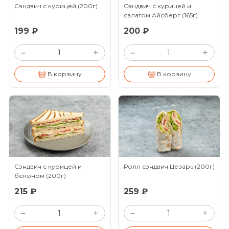
Сэндвич с курицей
(200г)
Сэндвич с курицей и
салатом Айсберг
(165г)
199 ₽
200 ₽
+
+
–
–
В корзину
В корзину
Сэндвич с курицей и
Ролл сэндвич Цезарь
(200г)
беконом
(200г)
215 ₽
259 ₽
+
+
–
–