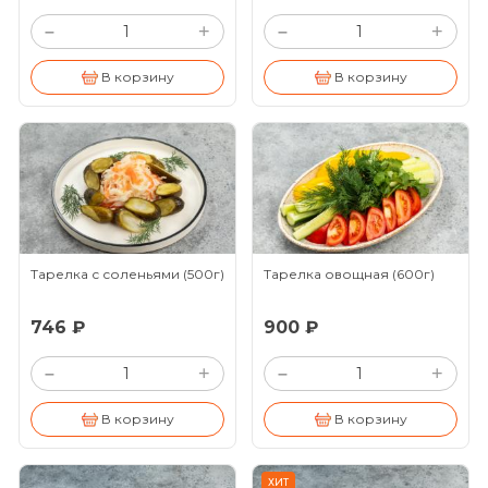
+
+
–
–
В корзину
В корзину
Тарелка с соленьями
(500г)
Тарелка овощная
(600г)
746 ₽
900 ₽
+
+
–
–
В корзину
В корзину
ХИТ