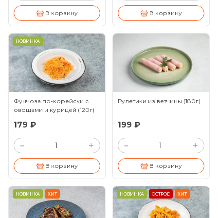
В корзину
В корзину
НОВИНКА
Фунчоза по-корейски с
Рулетики из ветчины
(180г)
овощами и курицей
(120г)
179 ₽
199 ₽
+
+
–
–
В корзину
В корзину
НОВИНКА
ХИТ
НОВИНКА
ОСТРОЕ
ХИТ