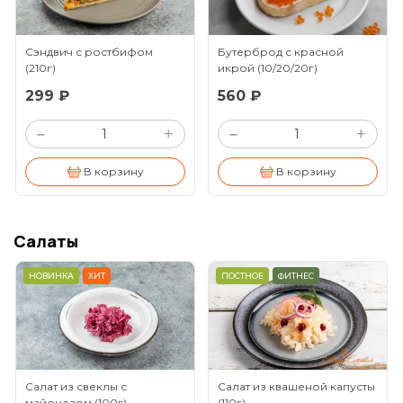
Сэндвич с ростбифом
Бутерброд с красной
(210г)
икрой
(10/20/20г)
299 ₽
560 ₽
+
+
–
–
В корзину
В корзину
Салаты
НОВИНКА
ХИТ
ПОСТНОЕ
ФИТНЕС
Салат из свеклы с
Салат из квашеной капусты
майонезом
(100г)
(110г)