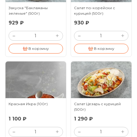
Закуска "Баклажаны
Салат по-корейски с
зеленые"
(500г)
курицей
(500г)
929 ₽
930 ₽
+
+
–
–
В корзину
В корзину
Красная Икра
(100г)
Салат Цезарь с курицей
(500г)
1 100 ₽
1 290 ₽
+
+
–
–