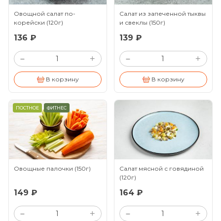
Овощной салат по-
Салат из запеченной тыквы
корейски
(120г)
и свеклы
(150г)
136 ₽
139 ₽
+
+
–
–
В корзину
В корзину
ПОСТНОЕ
ФИТНЕС
Овощные палочки
(150г)
Салат мясной с говядиной
(120г)
149 ₽
164 ₽
+
+
–
–