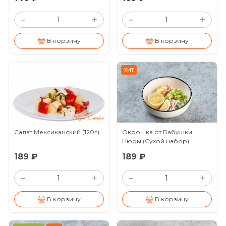
+
+
–
–
В корзину
В корзину
ХИТ
Салат Мексиканский
(120г)
Окрошка от Бабушки
Нюры (Сухой набор)
(120/25г)
189 ₽
189 ₽
+
+
–
–
В корзину
В корзину