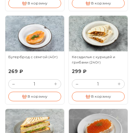
В корзину
В корзину
Бутерброд с сёмгой
(40г)
Кесадилья с курицей и
грибами
(240г)
269 ₽
299 ₽
+
+
–
–
В корзину
В корзину