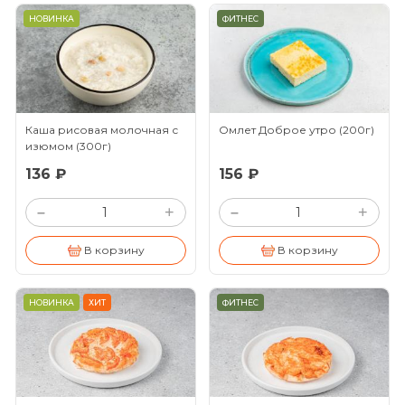
НОВИНКА
ФИТНЕС
Каша рисовая молочная с
Омлет Доброе утро
(200г)
изюмом
(300г)
136 ₽
156 ₽
+
+
–
–
В корзину
В корзину
НОВИНКА
ХИТ
ФИТНЕС