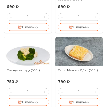
690 ₽
690 ₽
+
+
–
–
В корзину
В корзину
Овощи на пару
(500г)
Салат Мимоза 0,5 кг
(500г)
750 ₽
790 ₽
+
+
–
–
В корзину
В корзину