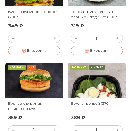
Бургер куриной котлетой
Треска припущенная на
(200г)
овощной подушке
(200г)
349 ₽
319 ₽
+
+
–
–
В корзину
В корзину
НОВИНКА
ХИТ
НОВИНКА
ФИТНЕС
Бургер с куриным
Боул с гречкой
(370г)
шницелем
(250г)
359 ₽
389 ₽
+
+
–
–