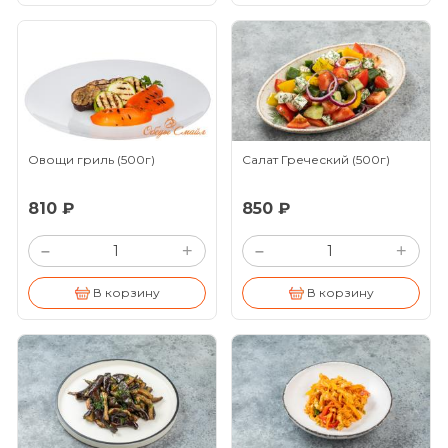
Овощи гриль
(500г)
Салат Греческий
(500г)
810 ₽
850 ₽
+
+
–
–
В корзину
В корзину