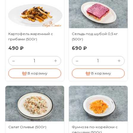
Картофель жаренный с
Сельдь под шубой 0,5 кг
грибами
(500г)
(500г)
490 ₽
690 ₽
+
+
–
–
В корзину
В корзину
Салат Оливье
(500г)
Фунчоза по-корейски с
овощами
(500г)