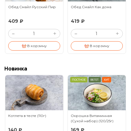
Обед Смайл Русский Пир
Обед Смайл Как дома
409 ₽
419 ₽
+
+
–
–
В корзину
В корзину
Новинка
ПОСТНОЕ
ВЕГЕТ.
ХИТ
Котлета в тесте
(110г)
Окрошка Витаминная
(Сухой набор)
(120/25г)
140 ₽
169 ₽