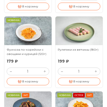
В корзину
В корзину
НОВИНКА
Фунчоза по-корейски с
Рулетики из ветчины
(180г)
овощами и курицей
(120г)
179 ₽
199 ₽
+
+
–
–
В корзину
В корзину
НОВИНКА
ХИТ
НОВИНКА
ОСТРОЕ
ХИТ