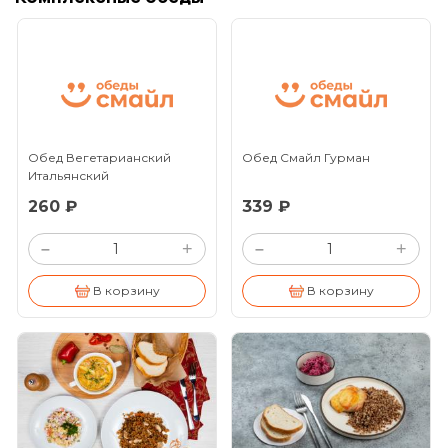
Обед Вегетарианский
Обед Смайл Гурман
Итальянский
260 ₽
339 ₽
+
+
–
–
В корзину
В корзину