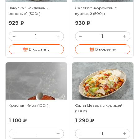
Закуска "Баклажаны
Салат по-корейски с
зеленые"
(500г)
курицей
(500г)
929 ₽
930 ₽
+
+
–
–
В корзину
В корзину
Красная Икра
(100г)
Салат Цезарь с курицей
(500г)
1 100 ₽
1 290 ₽
+
+
–
–