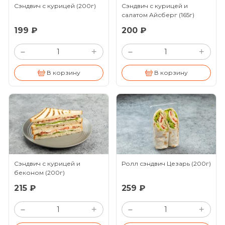
Сэндвич с курицей
(200г)
Сэндвич с курицей и
салатом Айсберг
(165г)
199 ₽
200 ₽
+
+
–
–
В корзину
В корзину
Сэндвич с курицей и
Ролл сэндвич Цезарь
(200г)
беконом
(200г)
215 ₽
259 ₽
+
+
–
–