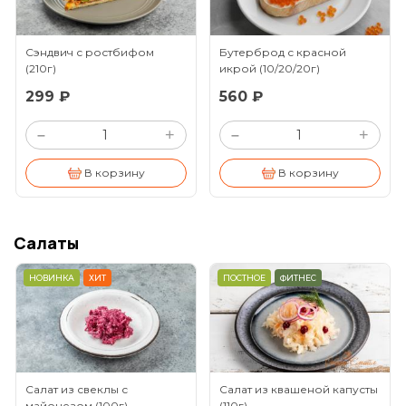
Сэндвич с ростбифом
Бутерброд с красной
(210г)
икрой
(10/20/20г)
299 ₽
560 ₽
+
+
–
–
В корзину
В корзину
Салаты
НОВИНКА
ХИТ
ПОСТНОЕ
ФИТНЕС
Салат из свеклы с
Салат из квашеной капусты
майонезом
(100г)
(110г)