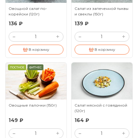
Овощной салат по-
Салат из запеченной тыквы
корейски
(120г)
и свеклы
(150г)
136 ₽
139 ₽
+
+
–
–
В корзину
В корзину
ПОСТНОЕ
ФИТНЕС
Овощные палочки
(150г)
Салат мясной с говядиной
(120г)
149 ₽
164 ₽
+
+
–
–