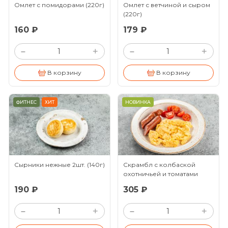
Омлет с помидорами
(220г)
Омлет с ветчиной и сыром
(220г)
160 ₽
179 ₽
+
+
–
–
В корзину
В корзину
ФИТНЕС
ХИТ
НОВИНКА
Сырники нежные 2шт.
(140г)
Скрамбл с колбаской
охотничьей и томатами
черри
(150/80/30г)
190 ₽
305 ₽
+
+
–
–