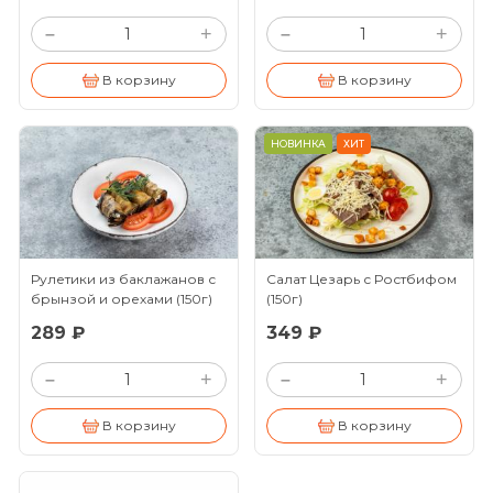
+
+
–
–
В корзину
В корзину
НОВИНКА
ХИТ
Рулетики из баклажанов с
Салат Цезарь с Ростбифом
брынзой и орехами
(150г)
(150г)
289 ₽
349 ₽
+
+
–
–
В корзину
В корзину