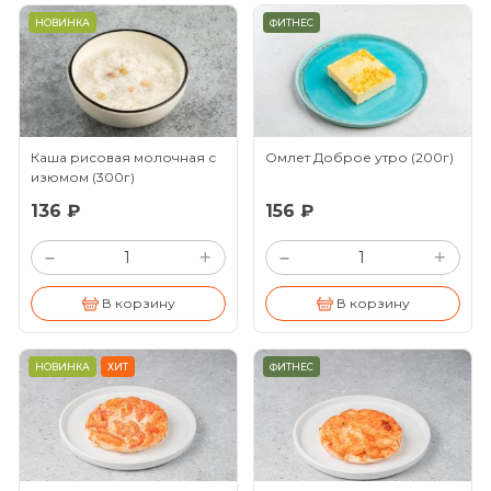
НОВИНКА
ФИТНЕС
Каша рисовая молочная с
Омлет Доброе утро
(200г)
изюмом
(300г)
136 ₽
156 ₽
+
+
–
–
В корзину
В корзину
НОВИНКА
ХИТ
ФИТНЕС