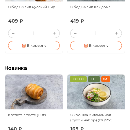
Обед Смайл Русский Пир
Обед Смайл Как дома
409 ₽
419 ₽
+
+
–
–
В корзину
В корзину
Новинка
ПОСТНОЕ
ВЕГЕТ.
ХИТ
Котлета в тесте
(110г)
Окрошка Витаминная
(Сухой набор)
(120/25г)
140 ₽
169 ₽