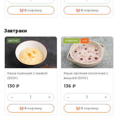
В корзину
В корзину
Завтраки
ФИТНЕС
НОВИНКА
ХИТ
Каша пшенная с тыквой
Каша овсяная молочная с
(300г)
вишней
(300г)
130 ₽
136 ₽
+
+
–
–
В корзину
В корзину