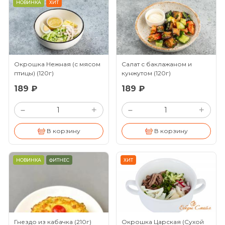
НОВИНКА
ХИТ
Окрошка Нежная (с мясом
Салат с баклажаном и
птицы)
(120г)
кунжутом
(120г)
189 ₽
189 ₽
+
+
–
–
В корзину
В корзину
НОВИНКА
ФИТНЕС
ХИТ
Гнездо из кабачка
(210г)
Окрошка Царская (Сухой