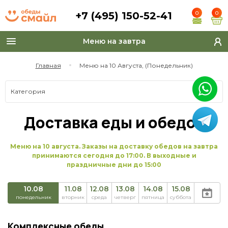
+7 (495) 150-52-41
0
0
Меню на завтра
Toggle
navigation
Главная
Меню на 10 Августа, (Понедельник)
Категория
Доставка еды и обедов
Меню на 10 августа. Заказы на доставку обедов на завтра
принимаются сегодня до 17:00. В выходные и
праздничные дни до 15:00
10.08
11.08
12.08
13.08
14.08
15.08
понедельник
вторник
среда
четверг
пятница
суббота
Комплексные обеды