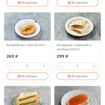
В корзину
В корзину
Бутерброд с сёмгой
(40г)
Кесадилья с курицей и
грибами
(240г)
269 ₽
299 ₽
+
+
–
–
В корзину
В корзину