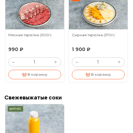
Мясная тарелка
(300г)
Сырная тарелка
(370г)
990 ₽
1 900 ₽
+
+
–
–
В корзину
В корзину
Свежевыжатые соки
ФИТНЕС