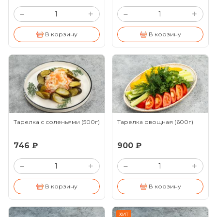
+
+
–
–
В корзину
В корзину
Тарелка с соленьями
(500г)
Тарелка овощная
(600г)
746 ₽
900 ₽
+
+
–
–
В корзину
В корзину
ХИТ