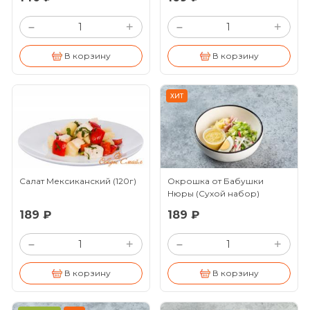
+
+
–
–
В корзину
В корзину
ХИТ
Салат Мексиканский
(120г)
Окрошка от Бабушки
Нюры (Сухой набор)
(120/25г)
189 ₽
189 ₽
+
+
–
–
В корзину
В корзину