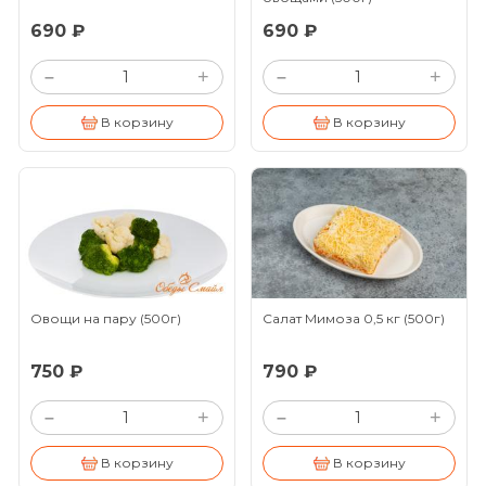
690 ₽
690 ₽
+
+
–
–
В корзину
В корзину
Овощи на пару
(500г)
Салат Мимоза 0,5 кг
(500г)
750 ₽
790 ₽
+
+
–
–
В корзину
В корзину