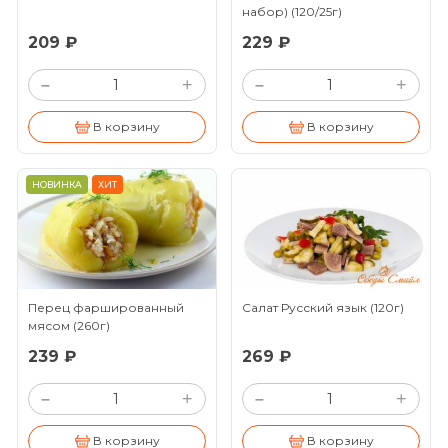
набор)
(120/25г)
209 ₽
229 ₽
+
+
–
–
В корзину
В корзину
НОВИНКА
ХИТ
Перец фаршированный
Салат Русский язык
(120г)
мясом
(260г)
239 ₽
269 ₽
+
+
–
–
В корзину
В корзину