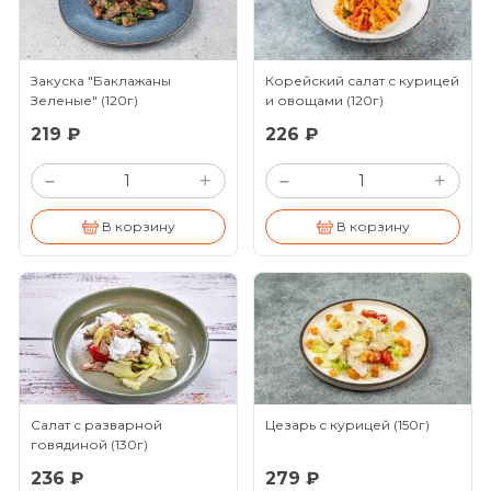
Закуска "Баклажаны
Корейский салат с курицей
Зеленые"
(120г)
и овощами
(120г)
219 ₽
226 ₽
+
+
–
–
В корзину
В корзину
Салат с разварной
Цезарь с курицей
(150г)
говядиной
(130г)
236 ₽
279 ₽