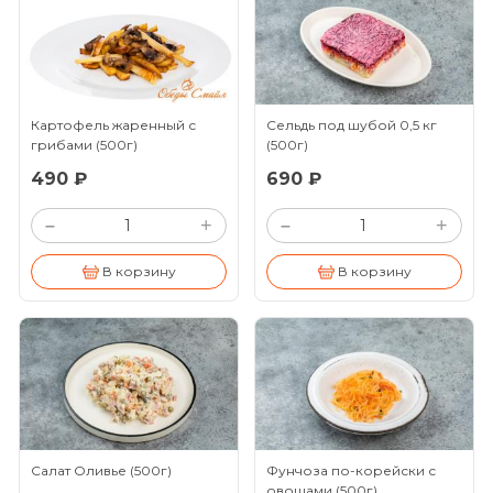
Картофель жаренный с
Сельдь под шубой 0,5 кг
грибами
(500г)
(500г)
490 ₽
690 ₽
+
+
–
–
В корзину
В корзину
Салат Оливье
(500г)
Фунчоза по-корейски с
овощами
(500г)