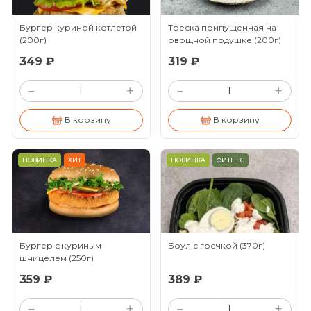
Бургер куриной котлетой
Треска припущенная на
(200г)
овощной подушке
(200г)
349 ₽
319 ₽
+
+
–
–
В корзину
В корзину
НОВИНКА
ХИТ
НОВИНКА
ФИТНЕС
Бургер с куриным
Боул с гречкой
(370г)
шницелем
(250г)
359 ₽
389 ₽
+
+
–
–