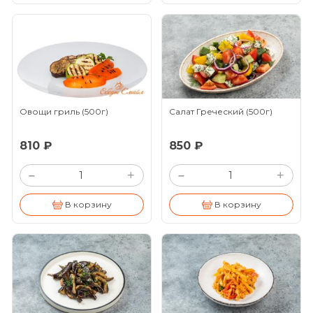
Овощи гриль
(500г)
Салат Греческий
(500г)
810 ₽
850 ₽
+
+
–
–
В корзину
В корзину