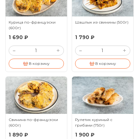
Курица по-французски
Шашлык из свинины
(500г)
(600г)
1 690 ₽
1 790 ₽
+
+
–
–
В корзину
В корзину
Свинина по-французски
Рулетик куриный с
(600г)
грибами
(750г)
1 890 ₽
1 900 ₽