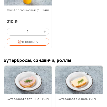
Сок Апельсиновый
(300мл)
210 ₽
+
–
В корзину
Бутерброды, сэндвичи, роллы
Бутерброд с ветчиной
(45г)
Бутерброд с сыром
(45г)