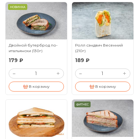
НОВИНКА
Двойной бутерброд по-
Ролл сэндвич Весенний
итальянски
(130г)
(210г)
179 ₽
189 ₽
+
+
–
–
В корзину
В корзину
ФИТНЕС