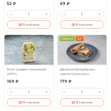
52 ₽
69 ₽
+
+
–
–
В корзину
В корзину
НОВИНКА
ХИТ
Ролл сэндвич пикантный
Двойной бутерброд с
(200г)
сыром Сулугуни и
овощами
(135г)
169 ₽
179 ₽
+
+
–
–
В корзину
В корзину