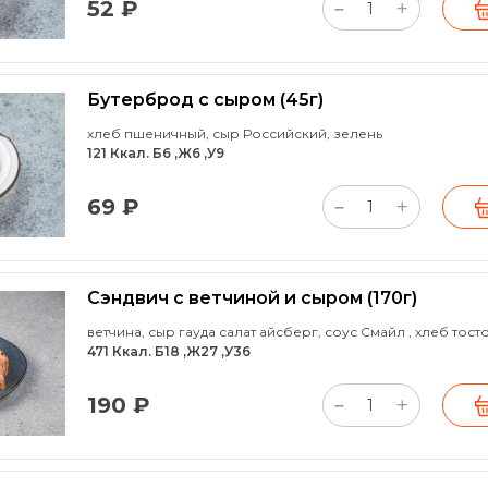
52 ₽
+
–
Бутерброд с сыром
(45г)
хлеб пшеничный, сыр Российский, зелень
121 Ккал. Б6 ,Ж6 ,У9
69 ₽
+
–
Сэндвич с ветчиной и сыром
(170г)
ветчина, сыр гауда салат айсберг, соус Смайл , хлеб тост
471 Ккал. Б18 ,Ж27 ,У36
190 ₽
+
–