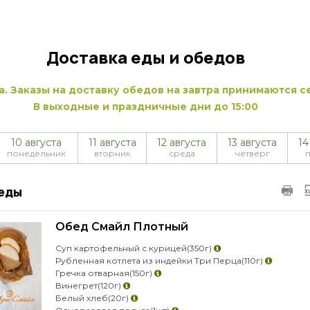
Доставка еды и обедов
а. Заказы на доставку обедов на завтра принимаются се
В выходные и праздничные дни до 15:00
10 августа
11 августа
12 августа
13 августа
14
понедельник
вторник
среда
четверг
еды
Обед Смайл Плотный
Суп картофельный с курицей
(350г)
Рубленная котлета из индейки Три Перца
(110г)
Гречка отварная
(150г)
Винегрет
(120г)
Белый хлеб
(20г)