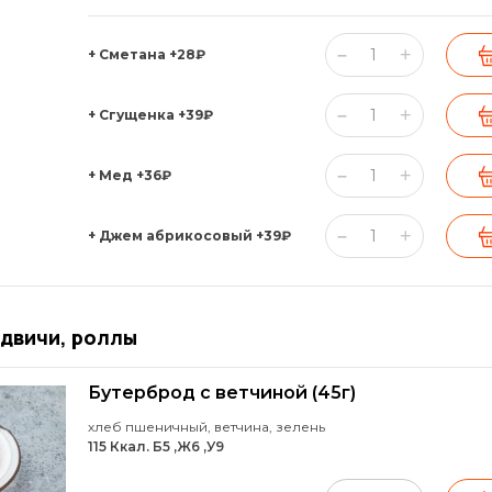
+
–
+ Сметана
+28₽
+
–
+ Сгущенка
+39₽
+
–
+ Мед
+36₽
+
–
+ Джем абрикосовый
+39₽
двичи, роллы
Бутерброд с ветчиной
(45г)
хлеб пшеничный, ветчина, зелень
115 Ккал. Б5 ,Ж6 ,У9