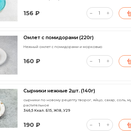
156 ₽
+
–
Омлет с помидорами
(220г)
Нежный омлет с помидорами и морковью
160 ₽
+
–
Сырники нежные 2шт.
(140г)
сырники по новому рецепту творог, яйцо, сахар, соль, м
растительное
346,5 Ккал. Б15, Ж18, У29
190 ₽
+
–