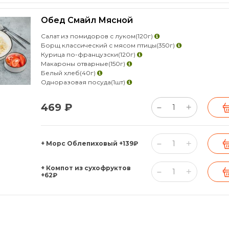
Обед Смайл Мясной
Салат из помидоров с луком
(120г)
Борщ классический с мясом птицы
(350г)
Курица по-французски
(120г)
Макароны отварные
(150г)
Белый хлеб
(40г)
Одноразовая посуда
(1шт)
469 ₽
+
–
+
–
+ Морс Облепиховый
+139₽
+ Компот из сухофруктов
+
–
+62₽