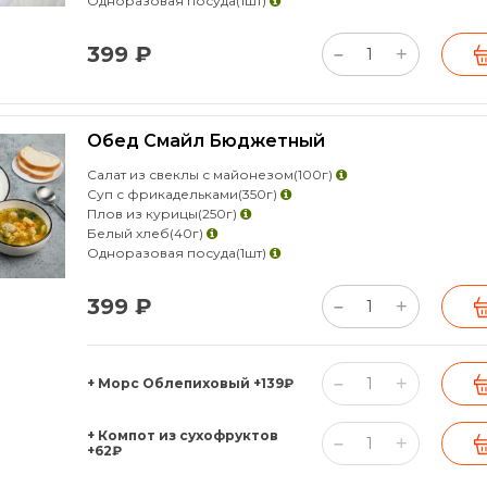
Одноразовая посуда
(1шт)
399 ₽
+
–
Обед Смайл Бюджетный
Салат из свеклы с майонезом
(100г)
Суп с фрикадельками
(350г)
Плов из курицы
(250г)
Белый хлеб
(40г)
Одноразовая посуда
(1шт)
399 ₽
+
–
+
–
+ Морс Облепиховый
+139₽
+ Компот из сухофруктов
+
–
+62₽