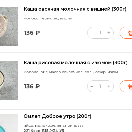
Каша овсяная молочная с вишней
(300г)
молоко, геркулес, вишня
136 ₽
+
–
Каша рисовая молочная с изюмом
(300г)
молоко, рис, масло сливочное, соль, сахар, изюм
136 ₽
+
–
Омлет Доброе утро
(200г)
яйцо, молоко,зелень,приправы
221 Ккал. Б15 ,Ж14 ,У5