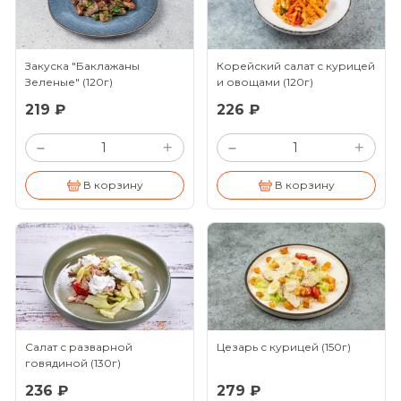
Закуска "Баклажаны
Корейский салат с курицей
Зеленые"
(120г)
и овощами
(120г)
219 ₽
226 ₽
+
+
–
–
В корзину
В корзину
Салат с разварной
Цезарь с курицей
(150г)
говядиной
(130г)
236 ₽
279 ₽