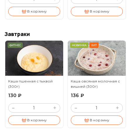
В корзину
В корзину
Завтраки
ФИТНЕС
НОВИНКА
ХИТ
Каша пшенная с тыквой
Каша овсяная молочная с
(300г)
вишней
(300г)
130 ₽
136 ₽
+
+
–
–
В корзину
В корзину