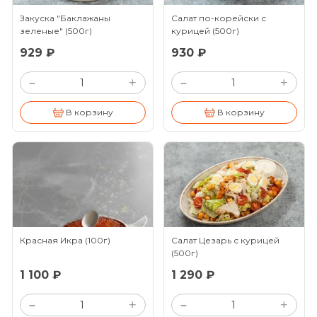
Закуска "Баклажаны
Салат по-корейски с
зеленые"
(500г)
курицей
(500г)
929 ₽
930 ₽
+
+
–
–
В корзину
В корзину
Красная Икра
(100г)
Салат Цезарь с курицей
(500г)
1 100 ₽
1 290 ₽
+
+
–
–