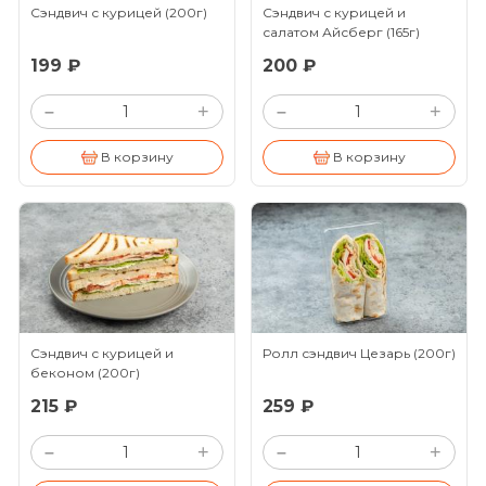
Сэндвич с курицей
(200г)
Сэндвич с курицей и
салатом Айсберг
(165г)
199 ₽
200 ₽
+
+
–
–
В корзину
В корзину
Сэндвич с курицей и
Ролл сэндвич Цезарь
(200г)
беконом
(200г)
215 ₽
259 ₽
+
+
–
–