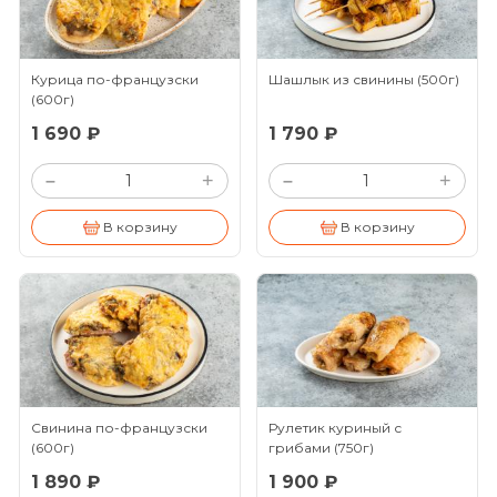
Курица по-французски
Шашлык из свинины
(500г)
(600г)
1 690 ₽
1 790 ₽
+
+
–
–
В корзину
В корзину
Свинина по-французски
Рулетик куриный с
(600г)
грибами
(750г)
1 890 ₽
1 900 ₽