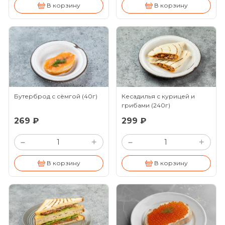
В корзину
В корзину
Бутерброд с сёмгой
(40г)
Кесадилья с курицей и
грибами
(240г)
269 ₽
299 ₽
+
+
–
–
В корзину
В корзину