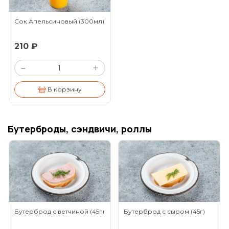
Сок Апельсиновый
(300мл)
210 ₽
+
–
В корзину
Бутерброды, сэндвичи, роллы
Бутерброд с ветчиной
(45г)
Бутерброд с сыром
(45г)