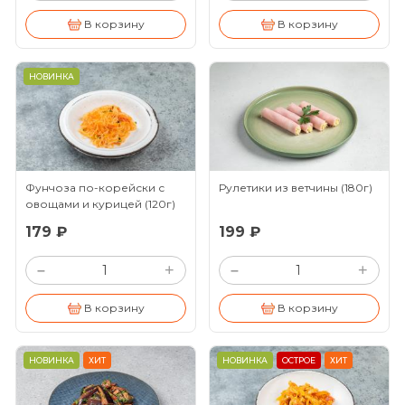
В корзину
В корзину
НОВИНКА
Фунчоза по-корейски с
Рулетики из ветчины
(180г)
овощами и курицей
(120г)
179 ₽
199 ₽
+
+
–
–
В корзину
В корзину
НОВИНКА
ХИТ
НОВИНКА
ОСТРОЕ
ХИТ