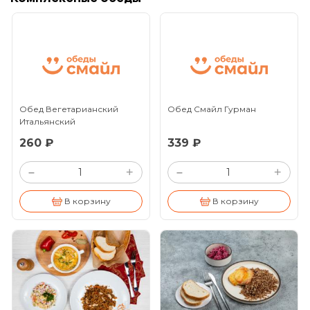
Обед Вегетарианский
Обед Смайл Гурман
Итальянский
260 ₽
339 ₽
+
+
–
–
В корзину
В корзину