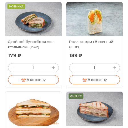
НОВИНКА
Двойной бутерброд по-
Ролл сэндвич Весенний
итальянски
(130г)
(210г)
179 ₽
189 ₽
+
+
–
–
В корзину
В корзину
ФИТНЕС