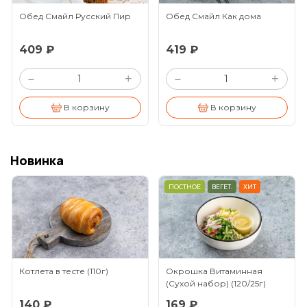
Обед Смайл Русский Пир
Обед Смайл Как дома
409 ₽
419 ₽
+
+
–
–
В корзину
В корзину
Новинка
ПОСТНОЕ
ВЕГЕТ.
ХИТ
Котлета в тесте
(110г)
Окрошка Витаминная
(Сухой набор)
(120/25г)
140 ₽
169 ₽