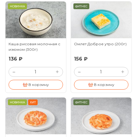
НОВИНКА
ФИТНЕС
Каша рисовая молочная с
Омлет Доброе утро
(200г)
изюмом
(300г)
136 ₽
156 ₽
+
+
–
–
В корзину
В корзину
НОВИНКА
ХИТ
ФИТНЕС