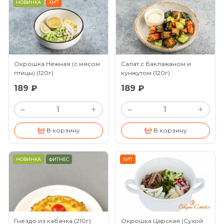
НОВИНКА
ХИТ
Окрошка Нежная (с мясом
Салат с баклажаном и
птицы)
(120г)
кунжутом
(120г)
189 ₽
189 ₽
+
+
–
–
В корзину
В корзину
НОВИНКА
ФИТНЕС
ХИТ
Гнездо из кабачка
(210г)
Окрошка Царская (Сухой