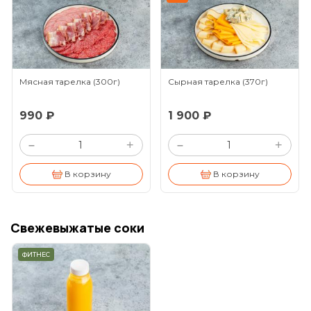
Мясная тарелка
(300г)
Сырная тарелка
(370г)
990 ₽
1 900 ₽
+
+
–
–
В корзину
В корзину
Свежевыжатые соки
ФИТНЕС