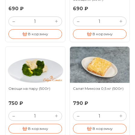
690 ₽
690 ₽
+
+
–
–
В корзину
В корзину
Овощи на пару
(500г)
Салат Мимоза 0,5 кг
(500г)
750 ₽
790 ₽
+
+
–
–
В корзину
В корзину