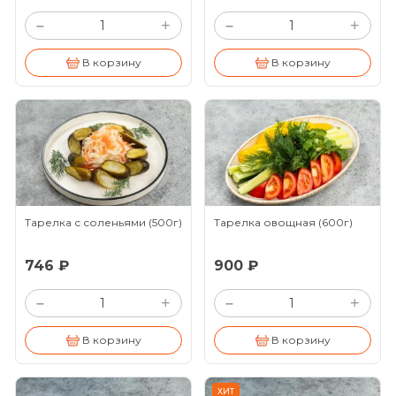
+
+
–
–
В корзину
В корзину
Тарелка с соленьями
(500г)
Тарелка овощная
(600г)
746 ₽
900 ₽
+
+
–
–
В корзину
В корзину
ХИТ