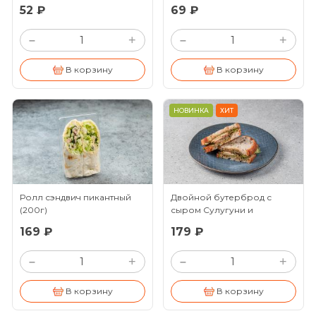
52 ₽
69 ₽
+
+
–
–
В корзину
В корзину
НОВИНКА
ХИТ
Ролл сэндвич пикантный
Двойной бутерброд с
(200г)
сыром Сулугуни и
овощами
(135г)
169 ₽
179 ₽
+
+
–
–
В корзину
В корзину