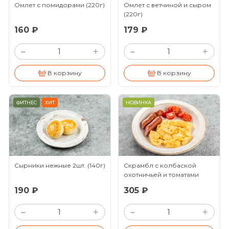
Омлет с помидорами
(220г)
Омлет с ветчиной и сыром
(220г)
160 ₽
179 ₽
+
+
–
–
В корзину
В корзину
ФИТНЕС
ХИТ
НОВИНКА
Сырники нежные 2шт.
(140г)
Скрамбл с колбаской
охотничьей и томатами
черри
(150/80/30г)
190 ₽
305 ₽
+
+
–
–