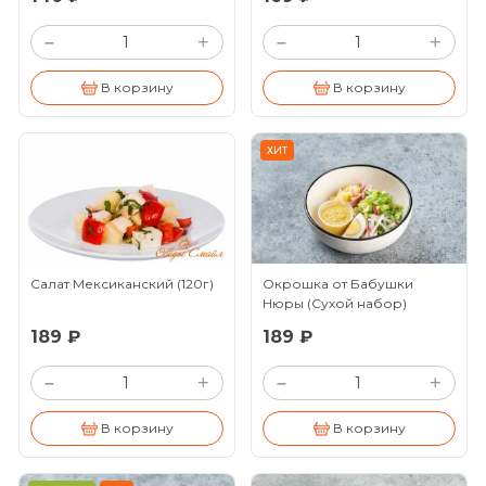
+
+
–
–
В корзину
В корзину
ХИТ
Салат Мексиканский
(120г)
Окрошка от Бабушки
Нюры (Сухой набор)
(120/25г)
189 ₽
189 ₽
+
+
–
–
В корзину
В корзину