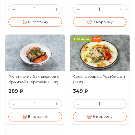
+
+
–
–
В корзину
В корзину
НОВИНКА
ХИТ
Рулетики из баклажанов с
Салат Цезарь с Ростбифом
брынзой и орехами
(150г)
(150г)
289 ₽
349 ₽
+
+
–
–
В корзину
В корзину