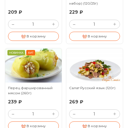
набор)
(120/25г)
209 ₽
229 ₽
+
+
–
–
В корзину
В корзину
НОВИНКА
ХИТ
Перец фаршированный
Салат Русский язык
(120г)
мясом
(260г)
239 ₽
269 ₽
+
+
–
–
В корзину
В корзину