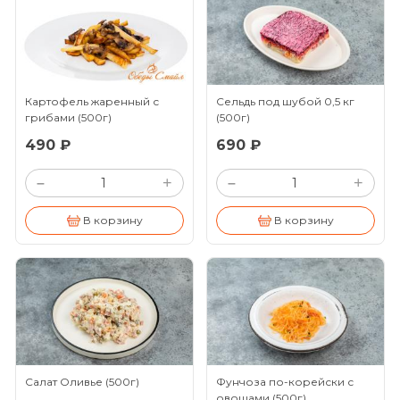
Картофель жаренный с
Сельдь под шубой 0,5 кг
грибами
(500г)
(500г)
490 ₽
690 ₽
+
+
–
–
В корзину
В корзину
Салат Оливье
(500г)
Фунчоза по-корейски с
овощами
(500г)