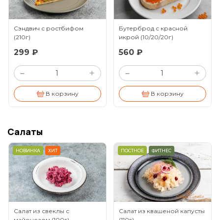
Сэндвич с ростбифом
Бутерброд с красной
(210г)
икрой
(10/20/20г)
299 ₽
560 ₽
+
+
–
–
В корзину
В корзину
Салаты
НОВИНКА
ХИТ
ПОСТНОЕ
ФИТНЕС
Салат из свеклы с
Салат из квашеной капусты
майонезом
(100г)
(110г)