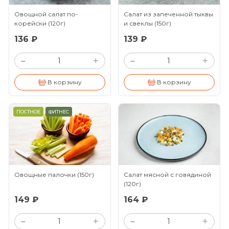
Овощной салат по-
Салат из запеченной тыквы
корейски
(120г)
и свеклы
(150г)
136 ₽
139 ₽
+
+
–
–
В корзину
В корзину
ПОСТНОЕ
ФИТНЕС
Овощные палочки
(150г)
Салат мясной с говядиной
(120г)
149 ₽
164 ₽
+
+
–
–