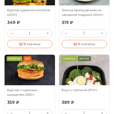
Бургер куриной котлетой
Треска припущенная на
(200г)
овощной подушке
(200г)
349 ₽
319 ₽
+
+
–
–
В корзину
В корзину
НОВИНКА
ХИТ
НОВИНКА
ФИТНЕС
Бургер с куриным
Боул с гречкой
(370г)
шницелем
(250г)
359 ₽
389 ₽
+
+
–
–