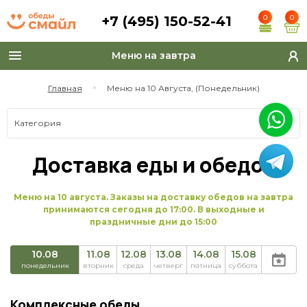
+7 (495) 150-52-41
0
0
Меню на завтра
Toggle
navigation
Главная
Меню на 10 Августа, (Понедельник)
Категория
Доставка еды и обедов
Меню на 10 августа. Заказы на доставку обедов на завтра
принимаются сегодня до 17:00. В выходные и
праздничные дни до 15:00
10.08
11.08
12.08
13.08
14.08
15.08
понедельник
вторник
среда
четверг
пятница
суббота
Комплексные обеды