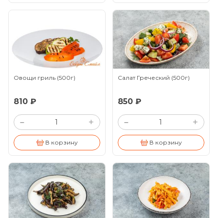
Овощи гриль
(500г)
Салат Греческий
(500г)
810 ₽
850 ₽
+
+
–
–
В корзину
В корзину