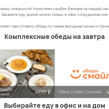
амму лояльности! Начисляем кэшбек баллами за каждый зака
 Закажите еду домой на всю семью, в офис сотрудникам ил
оляет нам готовить обеды по самым выгодным ценам и стро
Комплексные обеды на завтра
Смайл
409
Обед Смайл Сытный
овый
ед Смайл Гороховый
Обед Смайл Сытн
Выбирайте еду в офис и на дом