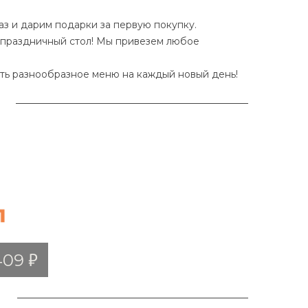
з и дарим подарки за первую покупку.
и праздничный стол! Мы привезем любое
ить разнообразное меню на каждый новый день!
409
ый