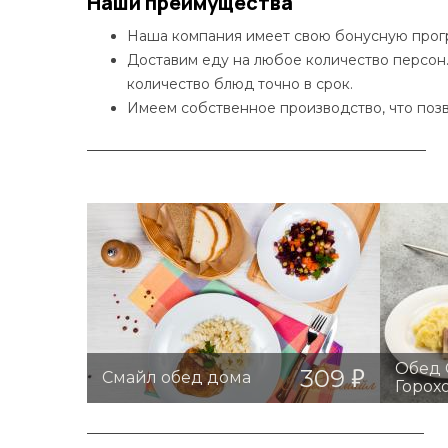
Наши преимущества
Наша компания имеет свою бонусную прогр
Доставим еду на любое количество персон.
количество блюд точно в срок.
Имеем собственное производство, что позв
Обед 
309
Смайл обед дома
Горох
Смайл обед дома
Об