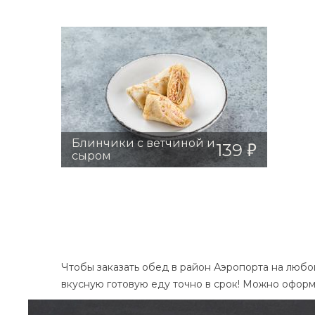
Курица жареная
Макароны отварные
Суп
Винегрет
Бужен
Белый хлеб
К
Одноразовая посуда
309
ЗАКАЗАТЬ
Блинчики с ветчиной и
139
сыром
Блинчики с ветчиной и сыром
яйцо, мука, молоко, ветчина, сыр
354 Ккал. Б14 ,Ж21 ,У26
139
Чтобы заказать обед в район Аэропорта на любо
вкусную готовую еду точно в срок! Можно оформ
ЗАКАЗАТЬ