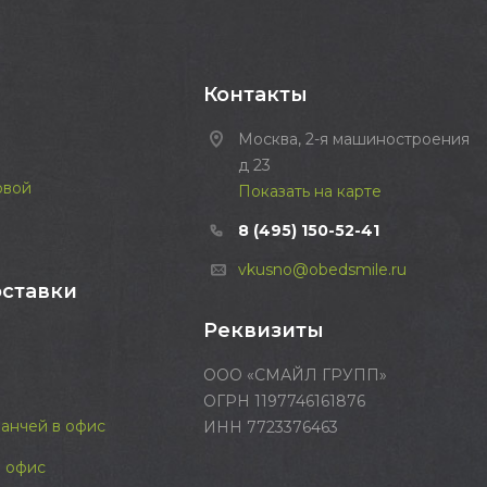
Контакты
Москва, 2-я машиностроения
д 23
овой
Показать на карте
8 (495) 150-52-41
vkusno@obedsmile.ru
оставки
Реквизиты
ООО «СМАЙЛ ГРУПП»
ОГРН 1197746161876
ланчей в офис
ИНН 7723376463
 офис