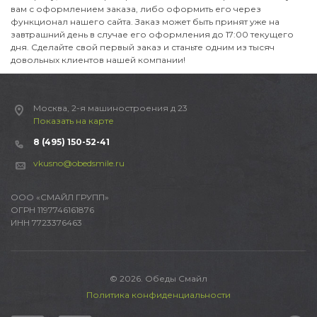
вам с оформлением заказа, либо оформить его через
функционал нашего сайта. Заказ может быть принят уже на
завтрашний день в случае его оформления до 17:00 текущего
дня. Сделайте свой первый заказ и станьте одним из тысяч
довольных клиентов нашей компании!
Москва, 2-я машиностроения д 23
Показать на карте
8 (495) 150-52-41
vkusno@obedsmile.ru
ООО «СМАЙЛ ГРУПП»
ОГРН 1197746161876
ИНН 7723376463
© 2026. Обеды Смайл
Политика конфиденциальности