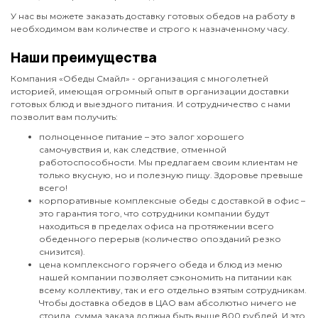
У нас вы можете заказать доставку готовых обедов на работу в
необходимом вам количестве и строго к назначенному часу.
Наши преимущества
Компания «Обеды Смайл» - организация с многолетней
историей, имеющая огромный опыт в организации доставки
готовых блюд и выездного питания. И сотрудничество с нами
позволит вам получить:
полноценное питание – это залог хорошего
самочувствия и, как следствие, отменной
работоспособности. Мы предлагаем своим клиентам не
только вкусную, но и полезную пищу. Здоровье превыше
всего!
корпоративные комплексные обеды с доставкой в офис –
это гарантия того, что сотрудники компании будут
находиться в пределах офиса на протяжении всего
обеденного перерыв (количество опозданий резко
снизится).
цена комплексного горячего обеда и блюд из меню
нашей компании позволяет сэкономить на питании как
всему коллективу, так и его отдельно взятым сотрудникам.
Чтобы доставка обедов в ЦАО вам абсолютно ничего не
стоила, сумма заказа должна быть выше 800 рублей. И это