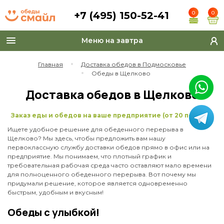
+7 (495) 150-52-41
0
0
Меню на завтра
Toggle
navigation
Главная
Доставка обедов в Подмосковье
Обеды в Щелково
Доставка обедов в Щелково
Заказ еды и обедов на ваше предприятие (от 20 персон)
Ищете удобное решение для обеденного перерыва в
Щелково? Мы здесь, чтобы предложить вам нашу
первоклассную службу доставки обедов прямо в офис или на
предприятие. Мы понимаем, что плотный график и
требовательная рабочая среда часто оставляют мало времени
для полноценного обеденного перерыва. Вот почему мы
придумали решение, которое является одновременно
быстрым, удобным и вкусным!
Обеды с улыбкой!