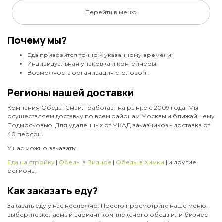
вареная,картофель,морковь,сол.огурцы,яйцо,зел.горошек
219 Ккал. Б6 ,Ж18 ,У7
Перейти в меню
Почему мы?
109
Еда привозится точно к указанному времени;
ЗАКАЗАТЬ
Индивидуальная упаковка и контейнеры;
Возможность организация столовой .
Регионы нашей доставки
Компания Обеды-Смайл работает на рынке с 2009 года. Мы
осуществляем доставку по всем районам Москвы и ближайшему
Подмосковью. Для удаленных от МКАД заказчиков - доставка от
40 персон.
У нас можно заказать:
Еда на стройку
|
Обеды в Видное
|
Обеды в Химки
| и другие
регионы.
Как заказать еду?
Заказать еду у нас несложно. Просто просмотрите наше меню,
выберите желаемый вариант комплексного обеда или бизнес-