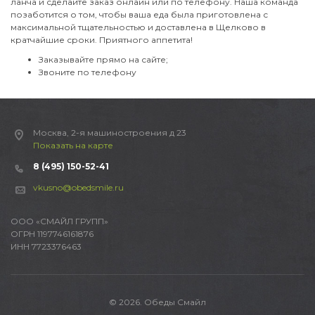
ланча и сделайте заказ онлайн или по телефону. Наша команда
позаботится о том, чтобы ваша еда была приготовлена с
максимальной тщательностью и доставлена в Щелково в
кратчайшие сроки. Приятного аппетита!
Заказывайте прямо на сайте;
Звоните по телефону
Москва, 2-я машиностроения д 23
Показать на карте
8 (495) 150-52-41
vkusno@obedsmile.ru
ООО «СМАЙЛ ГРУПП»
ОГРН 1197746161876
ИНН 7723376463
© 2026. Обеды Смайл