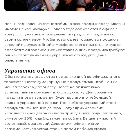
Новый год – один из самых любимых всенародных праздников. И
многие из нас, накануне Нового года собираются в офисе в
кругу сослуживцев, чтобы разделить радость праздника со
своим коллективом. Чтобы новогоднее торжество прошло в
веселой и дружелюбной атмосфере, о его подготовке нужно
позаботиться заранее. Все «составляющие» праздника требуют
одинакового внимания – украшение офиса, угощение,
развлечения.
Украшение офиса
Обычно офис украшают за несколько дней до официального
торжества. Поэтому декор нужно продумать так, чтобы он не
мешал рабочему процессу. Вовсе не обязательно
устанавливать в помещении большую елку. Для создания
праздничного настроения будет достаточно небольшой,
изящно украшенной елочки. При выборе украшений стоит
продумать концепцию декора. Популярный вариант –
использование цветов символа приходящего года. Например,
символом 2018 года будет желтая собака. Ее цвета – желтый,
золотистый, оранжевый. Декорируя офис, не стоит
загромождать пространство на полу и рабочих столах.