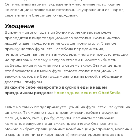
Оптимальный вариант украшений – настенные новогодние
композиции и подвесные потолочные украшения из шаров,
серпантина и блестящего «дождика».
Угощение
Встречи Нового года в рабочих коллективах все реже
проводятся в виде традиционного застолья. Большинство
людей отдает предпочтение фуршетному столу. Главное
преимущество фуршета – свобода передвижения,
непринужденная легкая атмосфера. Никто из присутствующих
не привязан к своему месту за столом и может выбирать
собеседников и компанию по своему вкусу. Эта концепция
отображается и в меню фуршетного стола: порционные
закуски, которые без труда можно взять рукой, небольшие
десерты – птифуры.
Закажите себе невероятно вкусной еды в нашем
праздничном разделе:
Новогоднее меню от ObedSmile
Одно из самых популярных угощений на фуршетах – закуски на
шпажках. Так можно подать практически любые продукты:
овощи, мясо, сыры, рыбу, фрукты. Варианты различных
компонов закусок на шпажках практически безграничны.
Можно выбрать традиционные комбинации (например, маслины
и сыр или ветчина и корнишоны) или экспериментировать с