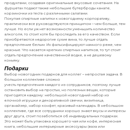
продуктами, создавая оригинальные вкусовые сочетания. На
фуршетах подают также небольшие бутерброды канапе,
корзиночки из теста с различными салатами.
Покупая спиртные напитки к новогоднему корпоративу,
практически все руководствуются принципом – чем больше, тем
лучше. Но если уж нет возможности уменьшить количество
алкоголя, то стоит хотя бы проследить за его качеством. Если
приобретаются недорогие сухие вина, то лучше отдать
предпочтение белым. Их фальсифицируют намного реже, чем
красные. Что касается крепких спиртных напитков, то тут стоит
отдать предпочтение качественной водке, а не дешевому
коньяку.
Подарки
Выбор новогодних подарков для коллег – непростая задача. В
большом коллективе сложно
учесть предпочтения каждого из сотрудников, поэтому лучше
остановить выбор на простых, но полезных вещах, которые
пригодятся каждому: небольшой новогодний набор из
елочной игрушки и декоративной свечки, визитница,
органайзер, набор конфет, красивый календарь. В небольшом
коллективе, где все сотрудники хорошо знают вкусы и интересы
друг друга, стоит позаботиться об индивидуальных подарках.
Это может быть упаковка хорошего чая или кофе, интересная
книга, небольшие интерьерные аксессуары (ваза или