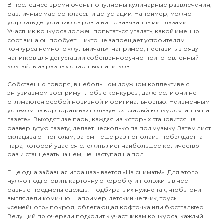
В последнее время очень популярны кулинарные развлечения,
различные мастер-классы и дегустации. Например, можно
устроить дегустацию сыров и вин с завязанными глазами.
Участник конкурса должен попытаться угадать, какой именно
сорт вина он пробует. Никто не запрещает устроителям
конкурса немного «жульничать», например, поставить в ряду
напитков для дегустации собственноручно приготовленный
коктейль из разных спиртных напитков.
Собственно говоря, в небольшом дружном коллективе с
энтузиазмом воспримут любые конкурсы, даже если они не
отличаются особой новизной и оригинальностью. Неизменным
успехом на корпоративах пользуется старый конкурс «Танцы на
газете». Выходят две пары, каждая из которых становится на
развернутую газету, делает несколько па под музыку. Затем лист
складывают пополам, затем – еще раз пополам… побеждает та
пара, которой удастся сложить лист наибольшее количество
раз и станцевать на нем, не наступая на пол.
Еще одна забавная игра называется «Не снимать!». Для этого
нужно подготовить картонную коробку и положить в нее
разные предметы одежды. Подбирать их нужно так, чтобы они
выглядели комично. Например, детский чепчик, трусы
«семейного» покроя, облегающая кофточка или бюстгальтер.
Ведущий по очереди подходит к участникам конкурса, каждый