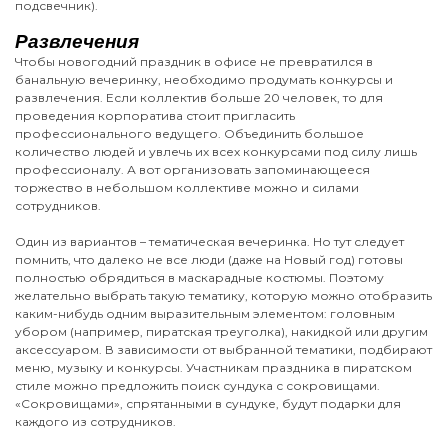
подсвечник).
Развлечения
Чтобы новогодний праздник в офисе не превратился в
банальную вечеринку, необходимо продумать конкурсы и
развлечения. Если коллектив больше 20 человек, то для
проведения корпоратива стоит пригласить
профессионального ведущего. Объединить большое
количество людей и увлечь их всех конкурсами под силу лишь
профессионалу. А вот организовать запоминающееся
торжество в небольшом коллективе можно и силами
сотрудников.
Один из вариантов – тематическая вечеринка. Но тут следует
помнить, что далеко не все люди (даже на Новый год) готовы
полностью обрядиться в маскарадные костюмы. Поэтому
желательно выбрать такую тематику, которую можно отобразить
каким-нибудь одним выразительным элементом: головным
убором (например, пиратская треуголка), накидкой или другим
аксессуаром. В зависимости от выбранной тематики, подбирают
меню, музыку и конкурсы. Участникам праздника в пиратском
стиле можно предложить поиск сундука с сокровищами.
«Сокровищами», спрятанными в сундуке, будут подарки для
каждого из сотрудников.