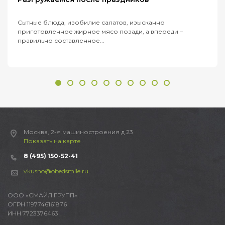
Сытные блюда, изобилие салатов, изысканно
приготовленное жирное мясо позади, а впереди –
правильно составленное...
Москва, 2-я машиностроения д 23
Показать на карте
8 (495) 150-52-41
vkusno@obedsmile.ru
ООО «СМАЙЛ ГРУПП»
ОГРН 1197746161876
ИНН 7723376463