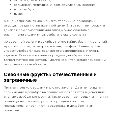
морковь, репа, свекла;
сельдерей, петрушка, укроп, другие виды зелени;
топинамбур;
тыква.
А еще на прилавках можно найти тепличные помидоры и
огурцы, правда, по завышенной цене. Эти сезонные продукты
декабря при приготовлении блюд можно сочетать с
различными видами мяса, рыбы, а также с крупами.
Из сезонной зелени в декабре можно найти: базилик, зеленый
лук, кресс-салат, розмарин, тимьян, шалфей. Пряные травы
украсят любое блюдо, сделают его завершенным и очень
вкусным. Список «сезонные продукты декабря» также
дополняет чеснок, который долго хранится, оставаясь свежим
на протяжении всей зимы.
Сезонные фрукты: отечественные и
заграничные
Питаться только овощами мало кто захочет. Да и не придется,
ведь именно в декабре на прилавках появляются вкуснейшие,
спелые зарубежные фрукты. Такие сезонные продукты питания
поднимут настроение, украсят праздничный стол,
положительно повлияют на здоровье. В декабре к нам
привозят: