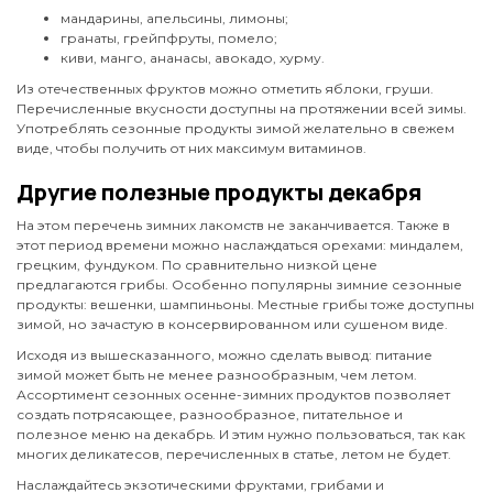
мандарины, апельсины, лимоны;
гранаты, грейпфруты, помело;
киви, манго, ананасы, авокадо, хурму.
Из отечественных фруктов можно отметить яблоки, груши.
Перечисленные вкусности доступны на протяжении всей зимы.
Употреблять сезонные продукты зимой желательно в свежем
виде, чтобы получить от них максимум витаминов.
Другие полезные продукты декабря
На этом перечень зимних лакомств не заканчивается. Также в
этот период времени можно наслаждаться орехами: миндалем,
грецким, фундуком. По сравнительно низкой цене
предлагаются грибы. Особенно популярны зимние сезонные
продукты: вешенки, шампиньоны. Местные грибы тоже доступны
зимой, но зачастую в консервированном или сушеном виде.
Исходя из вышесказанного, можно сделать вывод: питание
зимой может быть не менее разнообразным, чем летом.
Ассортимент сезонных осенне-зимних продуктов позволяет
создать потрясающее, разнообразное, питательное и
полезное меню на декабрь. И этим нужно пользоваться, так как
многих деликатесов, перечисленных в статье, летом не будет.
Наслаждайтесь экзотическими фруктами, грибами и