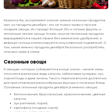
Казалось бы, ассортимент осенне-зимних сезонных продуктов
мал, но продукты декабря – это не только тыквы и прочие
поздние овощи. Их гораздо больше! Это и сочные фрукты, и
тепличные летние овощи. Кстати, многие тепличные продукты
выращиваются в нашей стране без химических удобрений, а
дефицит солнца компенсируется искусственной подсветкой. О
том, какие именно продукты декабря безопасно употреблять,
описано ниже в статье.
Сезонные овощи
К овощам, которые собираются в конце осени – начале зимы,
относятся различные виды капусты, кабачковые культуры, лук,
корнеплоды и даже зелень. Такого перечня вполне достаточно
для приготовления разнообразных вкусных и полезных блюд.
Основные сезонные продукты декабря (а именно овощи):
белокочанная, брюссельская, краснокочанная, цветная
капуста;
лук репчатый, порей;
картофель (поздние сорта);