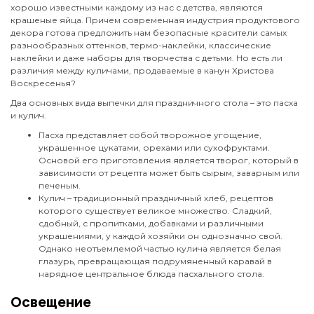
хорошо известными каждому из нас с детства, являются
крашеные яйца. Причем современная индустрия продуктового
декора готова предложить нам безопасные красители самых
разнообразных оттенков, термо-наклейки, классические
наклейки и даже наборы для творчества с детьми. Но есть ли
различия между куличами, продаваемые в канун Христова
Воскресенья?
Два основных вида выпечки для праздничного стола – это пасха
и кулич.
Пасха представляет собой творожное угощение,
украшенное цукатами, орехами или сухофруктами.
Основой его приготовления является творог, который в
зависимости от рецепта может быть сырым, заварным или
печеным.
Кулич – традиционный праздничный хлеб, рецептов
которого существует великое множество. Сладкий,
сдобный, с пропитками, добавками и различными
украшениями, у каждой хозяйки он однозначно свой.
Однако неотъемлемой частью кулича является белая
глазурь, превращающая подрумяненный каравай в
нарядное центральное блюда пасхального стола.
Освещение