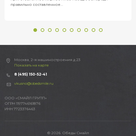
правильно составленное...
Москва, 2-я машиностроения д 23
Показать на карте
8 (495) 150-52-41
vkusno@obedsmile.ru
ООО «СМАЙЛ ГРУПП»
ОГРН 1197746161876
ИНН 7723376463
© 2026. Обеды Смайл